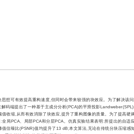
块思想可有效提高重构速度,但同时会带来较强的块效应。为了解决该问
端提出了一种基于主成分分析(PCA)的平滑投影Landweber(SPL
阈值收缩,从而有效消除了块效应,提升了重构图像的质量。为了提高硬
:全局PCA、局部PCA和分层PCA。仿真实验结果表明:所提出的自适
值信噪比(PSNR)值均提升了13 dB;本文算法,无论在传统分块压缩