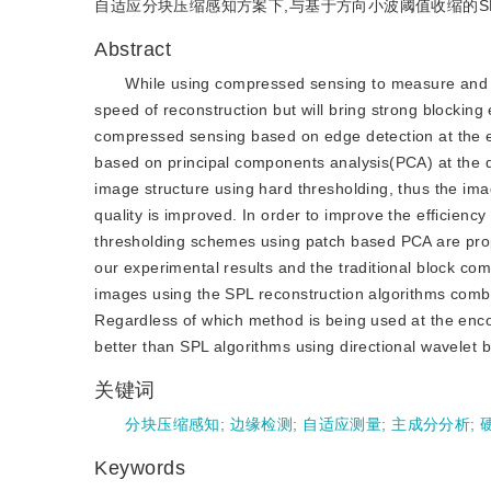
自适应分块压缩感知方案下,与基于方向小波阈值收缩的SP
Abstract
While using compressed sensing to measure and r
speed of reconstruction but will bring strong blocking
compressed sensing based on edge detection at the 
based on principal components analysis(PCA) at the d
image structure using hard thresholding, thus the ima
quality is improved. In order to improve the efficiency
thresholding schemes using patch based PCA are pro
our experimental results and the traditional block co
images using the SPL reconstruction algorithms comb
Regardless of which method is being used at the enco
better than SPL algorithms using directional wavelet
关键词
分块压缩感知
;
边缘检测
;
自适应测量
;
主成分分析
;
Keywords