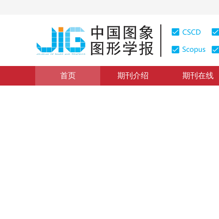
首页
期刊介绍
期刊在线
图像处理与编码
|
浏览量
:
0
下载量: 274
CSCD: 0
基于PCA硬阈值收缩的平滑投影
Smoothed projected Landweber image compressed sensi
components analysis
1
1
1
李然
，
干宗良
，
朱秀昌
2013年18卷第5期 页码：504-514
纸质出版：
2013