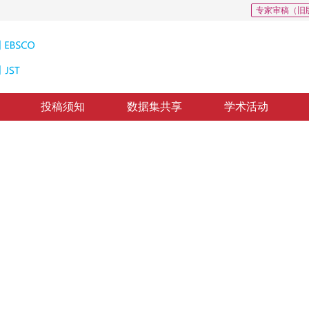
专家审稿（旧
投稿须知
数据集共享
学术活动
Landweber图像压缩感知重构
ng reconstruction using hard thresholding based on principal