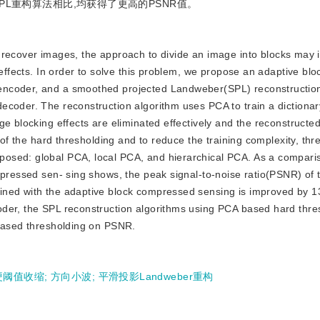
L重构算法相比,均获得了更高的PSNR值。
ecover images, the approach to divide an image into blocks may 
 effects. In order to solve this problem, we propose an adaptive blo
encoder, and a smoothed projected Landweber(SPL) reconstruction
ecoder. The reconstruction algorithm uses PCA to train a dictionar
ge blocking effects are eliminated effectively and the reconstructe
 of the hard thresholding and to reduce the training complexity, thr
posed: global PCA, local PCA, and hierarchical PCA. As a compar
mpressed sen- sing shows, the peak signal-to-noise ratio(PSNR) of
ined with the adaptive block compressed sensing is improved by 1
der, the SPL reconstruction algorithms using PCA based hard thre
 based thresholding on PSNR.
硬阈值收缩
;
方向小波
;
平滑投影Landweber重构