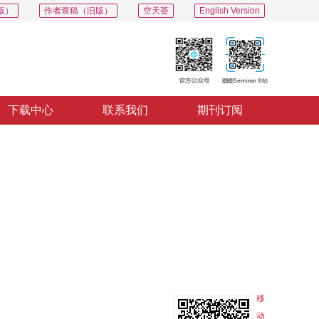
版）
作者查稿（旧版）
空天荟
English Version
下载中心
联系我们
期刊订阅
PDF
导出
分享
收藏
专辑
移
动