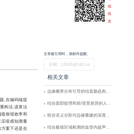
端
阅
览
文章被引用时，请邮件提醒。
提交
相关文章
边缘概率分布引导的结直肠息肉高分辨率分割网络
题,在编码端提
结合面部纹理和前/背景差异的人脸活体检测
)重构法,该算法
阈值收缩效率和
联合语义分割与边缘重建的深度学习图像修复
应压缩感知测量
结合极值区域检测的血管内超声图像并行分割
感知方案下还是在