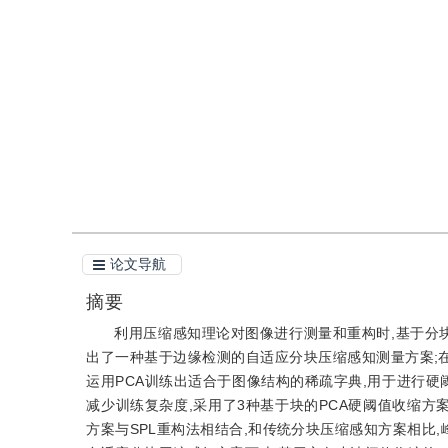
DOI：
10.11834/jig.20130503
引用
阅读全文PDF
论文导航
摘要
利用压缩感知理论对图像进行测量和重构时,基于分
出了一种基于边缘检测的自适应分块压缩感知测量方案;在解码
运用PCA训练出适合于图像结构的稀疏字典,用于进行硬
减少训练复杂度,采用了3种基于块的PCA硬阈值收缩方案
方案与SPL重构法相结合,和传统分块压缩感知方案相比,峰