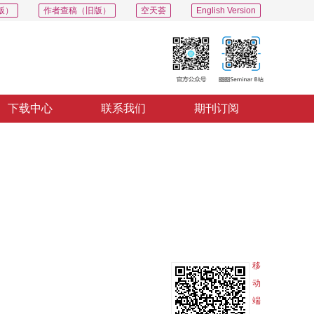
版）
作者查稿（旧版）
空天荟
English Version
下载中心
联系我们
期刊订阅
PDF
导出
分享
收藏
专辑
移
动
端