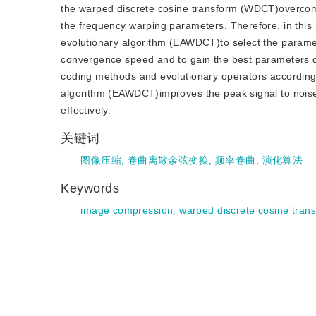
the warped discrete cosine transform (WDCT)overcomes t
the frequency warping parameters. Therefore, in th
evolutionary algorithm (EAWDCT)to select the paramete
convergence speed and to gain the best parameters q
coding methods and evolutionary operators according
algorithm (EAWDCT)improves the peak signal to noise 
effectively.
关键词
图像压缩
;
卷曲离散余弦变换
;
频率卷曲
;
演化算法
Keywords
image compression
;
warped discrete cosine tran