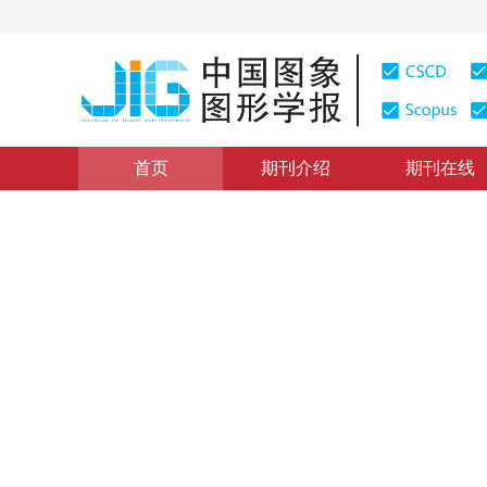
首页
期刊介绍
期刊在线
图像处理和编码
|
浏览量
:
0
下载量: 253
CSCD: 0
基于演化算法的卷曲DCT图像
Warped DCT image compression based on evolutionary
1
2
1
3
李康顺
，
韦蕴珊
，
张文生
2013年18卷第2期 页码：169-175
纸质出版：
2013
DOI：
10.11834/jig.20130206