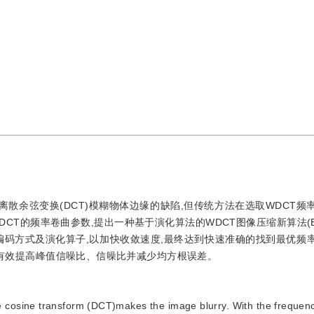
离散余弦变换(DCT)模糊物体边缘的缺陷,但传统方法在选取WDCT频
T的频率卷曲参数,提出一种基于演化算法的WDCT图像压缩新算法(EA
编码方式及演化算子,以加快收敛速度,最终达到快速准确的找到最优频
阵能有效提高峰值信噪比、信噪比并减少均方根误差。
e cosine transform (DCT)makes the image blurry. With the frequen