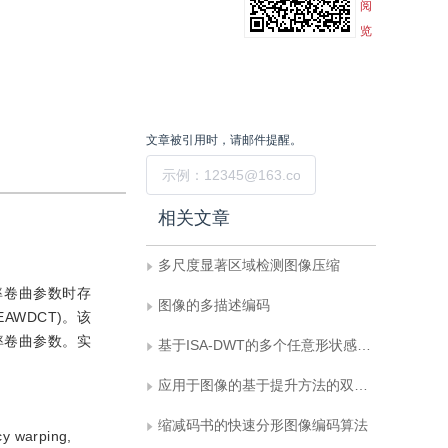
阅
览
文章被引用时，请邮件提醒。
提交
相关文章
多尺度显著区域检测图像压缩
率卷曲参数时存
图像的多描述编码
WDCT)。该
率卷曲参数。实
基于ISA-DWT的多个任意形状感兴趣区域编码框架
应用于图像的基于提升方法的双自适应小波变换
缩减码书的快速分形图像编码算法
cy warping,