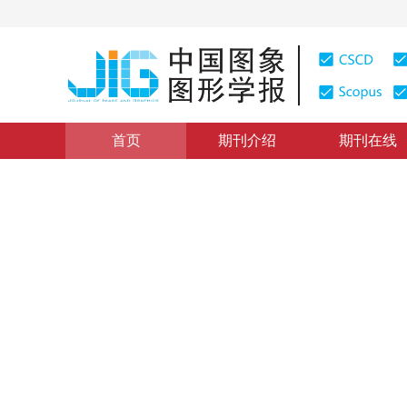
首页
期刊介绍
期刊在线
计算机图形学
|
浏览量
:
0
下载量: 229
CSCD: 0
反走样直线的灰度循环生成算
Integral algorithm for generating anti-aliased straight l
1
2
1
2
牛连强
，
张胜男
，
钟玲
2013年18卷第1期 页码：115-122
纸质出版：
2013
DOI：
10.11834/jig.20130115