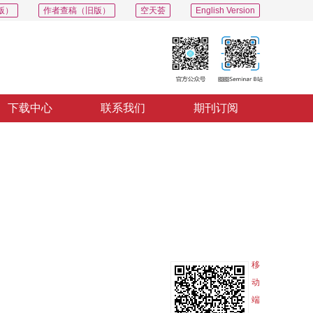
版）
作者查稿（旧版）
空天荟
English Version
下载中心
联系我们
期刊订阅
PDF
导出
分享
收藏
专辑
移
动
端