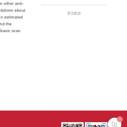
m other anti-
ulations about
暂无数据
an estimated
and the
 basic scan
0