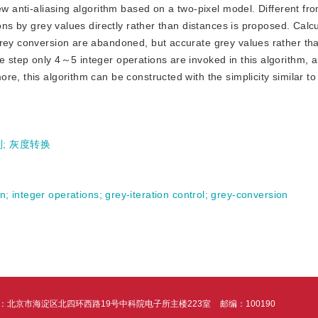
ew anti-aliasing algorithm based on a two-pixel model. Different fro
ions by grey values directly rather than distances is proposed. Calc
grey conversion are abandoned, but accurate grey values rather th
 step only 4～5 integer operations are invoked in this algorithm, 
e, this algorithm can be constructed with the simplicity similar to
制
;
灰度转换
on
;
integer operations
;
grey-iteration control
;
grey-conversion
：北京市海淀区北四环西路19号中科院电子所主楼223室
邮编：100190