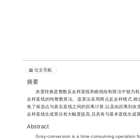
引用
阅读全文PDF
论文导航
摘要
灰度转换是整数反走样直线和曲线绘制算法中较为耗
走样直线的纯整数算法。该算法采用两点反走样模式,根
免了候选点与真实直线之间的距离计算,以及由距离到灰度
走样直线生成算法有大幅度提高,且具有与基本直线生成
Abstract
Gray-conversion is a time-consuming operation for 