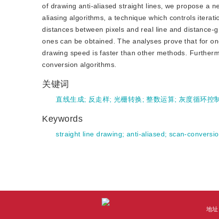
of drawing anti-aliased straight lines, we propose a n
aliasing algorithms, a technique which controls iterat
distances between pixels and real line and distance-
ones can be obtained. The analyses prove that for one
drawing speed is faster than other methods. Furthermor
conversion algorithms.
关键词
直线生成
;
反走样
;
光栅转换
;
整数运算
;
灰度循环控
Keywords
straight line drawing
;
anti-aliased
;
scan-conversi
地址