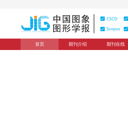
首页
期刊介绍
期刊在线
图像分析和识别
|
浏览量
:
0
下载量: 116
CSCD: 0
具有身份标识的多目标跟踪
Multi-target tracking algorithms with identification labe
1
1
安国成
，
肖坦
2012年17卷第12期 页码：1528-1533
纸质出版：
2012
DOI：
10.11834/jig.20121210