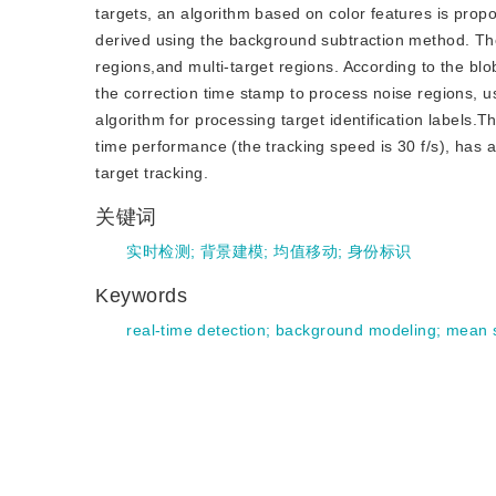
targets, an algorithm based on color features is propos
derived using the background subtraction method. The 
regions,and multi-target regions. According to the bl
the correction time stamp to process noise regions, u
algorithm for processing target identification labels
time performance (the tracking speed is 30 f/s), has 
target tracking.
关键词
实时检测
;
背景建模
;
均值移动
;
身份标识
Keywords
real-time detection
;
background modeling
;
mean s