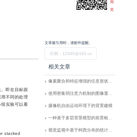
阅
览
文章被引用时，请邮件提醒。
提交
相关文章
像素聚合和特征增强的任意形状场景文本检测
法。即在目标跟
使用密集弱注意力机制的图像显著性检测
采用不同的处理
多组实验可以看
摄像机自由运动环境下的背景建模
一种基于多层背景模型的前景检测算法
视觉监视中基于柯西分布的统计变化检测
 or stacked