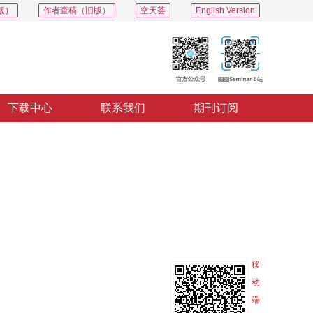
版）
作者查稿（旧版）
空天荟
English Version
下载中心
联系我们
期刊订阅
PDF
导出
分享
收藏
专辑
移
动
端