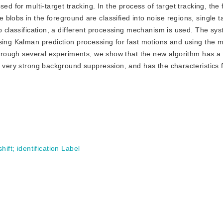
ed for multi-target tracking. In the process of target tracking, the
blobs in the foreground are classified into noise regions, single t
ob classification, a different processing mechanism is used. The sy
sing Kalman prediction processing for fast motions and using the m
.Through several experiments, we show that the new algorithm has a
a very strong background suppression, and has the characteristics 
hift
;
identification Label