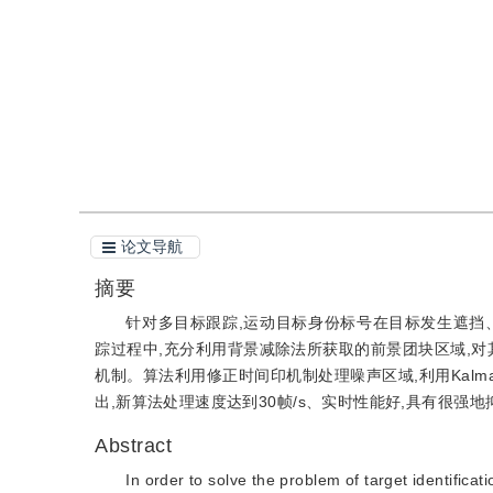
引用
阅读全文PDF
论文导航
摘要
针对多目标跟踪,运动目标身份标号在目标发生遮挡
踪过程中,充分利用背景减除法所获取的前景团块区域,对
机制。算法利用修正时间印机制处理噪声区域,利用Kal
出,新算法处理速度达到30帧/s、实时性能好,具有很强
Abstract
In order to solve the problem of target identificat