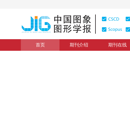
首页
期刊介绍
期刊在线
图像分析和识别
|
浏览量
:
0
下载量: 65
CSCD: 0
基于平面区域跟踪的目标位姿
Automatic measurment for an object's position and atti
1
1
1
1
回丙伟
，
文贡坚
，
赵竹新
，
钟金荣
2012年17卷第7期 页码：798-805
纸质出版：
2012
DOI：
10.11834/jig.20120708