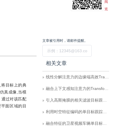
阅
览
文章被引用时，请邮件提醒。
提交
相关文章
线性分解注意力的边缘端高效Transformer跟踪
,将目标上的典
融合上下文感知注意力的Transformer目标跟踪方法
仿真成像,当模
。通过对该匹配
引入高斯掩膜的相关滤波目标跟踪算法
型平面区域的目
利用时空特征编码的单目标跟踪网络
融合特征的卫星视频车辆单目标跟踪