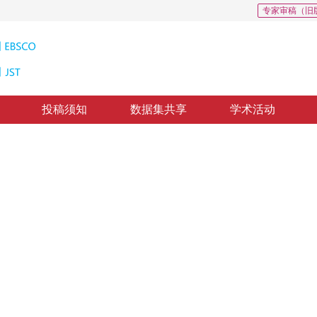
专家审稿（旧
投稿须知
数据集共享
学术活动
参数自动测量
tude via tracking planar regions