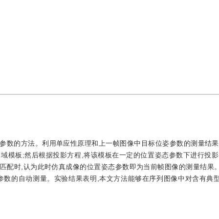
参数的方法。利用单应性原理和上一帧图像中目标位姿参数的测量结果
域模板;然后根据投影方程,将该模板在一定的位置姿态参数下进行投影
匹配时,认为此时仿真成像的位置姿态参数即为当前帧图像的测量结果
参数的自动测量。实验结果表明,本文方法能够在序列图像中对含有典