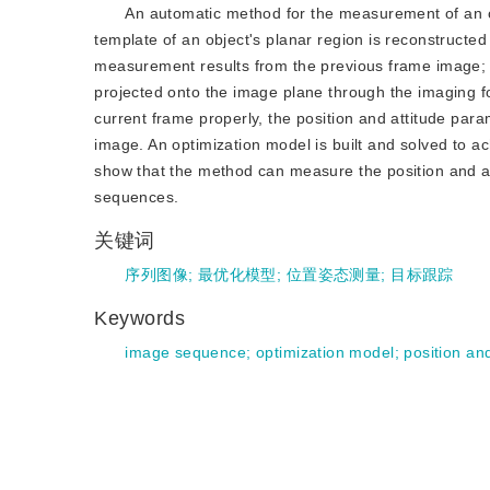
An automatic method for the measurement of an ob
template of an object's planar region is reconstructe
measurement results from the previous frame image; se
projected onto the image plane through the imaging f
current frame properly, the position and attitude par
image. An optimization model is built and solved to a
show that the method can measure the position and att
sequences.
关键词
序列图像
;
最优化模型
;
位置姿态测量
;
目标跟踪
Keywords
image sequence
;
optimization model
;
position an