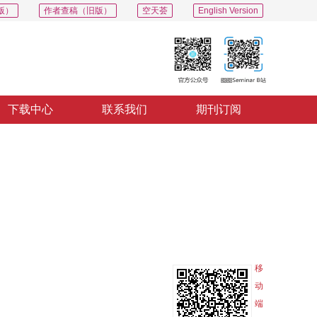
版）
作者查稿（旧版）
空天荟
English Version
下载中心
联系我们
期刊订阅
PDF
导出
分享
收藏
专辑
移
动
端