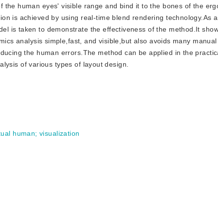
the human eyes' visible range and bind it to the bones of the erg
on is achieved by using real-time blend rendering technology.As 
 is taken to demonstrate the effectiveness of the method.It show
omics analysis simple,fast, and visible,but also avoids many manual
educing the human errors.The method can be applied in the practic
nalysis of various types of layout design.
rtual human
;
visualization