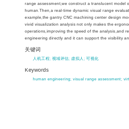
range assessment,we construct a translucent model of 
human.Then,a real-time dynamic visual range evaluati
example,the gantry CNC machining center design model
vivid visualization analysis not only makes the ergon
operations,improving the speed of the analysis,and r
engineering directly and it can support the visibility a
关键词
人机工程
;
视域评估
;
虚拟人
;
可视化
Keywords
human engineering
;
visual range assessment
;
vi