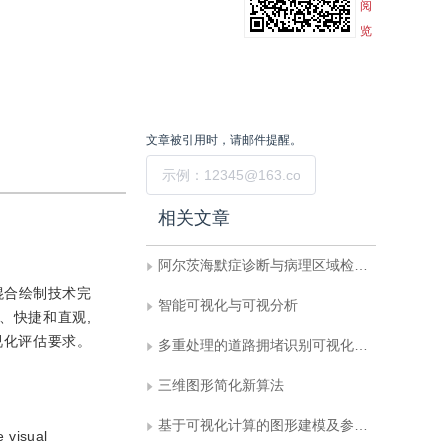
阅
览
文章被引用时，请邮件提醒。
提交
相关文章
阿尔茨海默症诊断与病理区域检测的反事实推理模型
混合绘制技术完
智能可视化与可视分析
、快捷和直观,
视化评估要求。
多重处理的道路拥堵识别可视化融合分析
三维图形简化新算法
基于可视化计算的图形建模及参数寻优环境的设计与实现
e visual