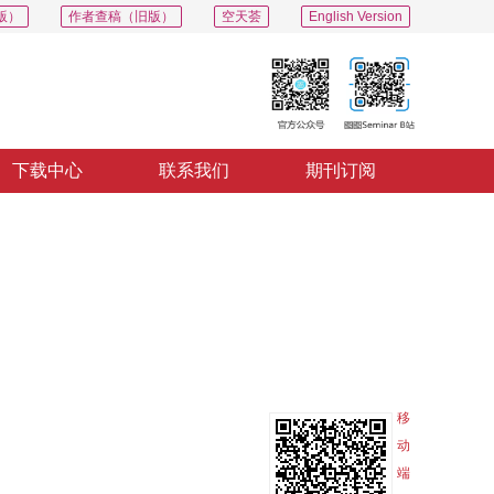
版）
作者查稿（旧版）
空天荟
English Version
下载中心
联系我们
期刊订阅
PDF
导出
分享
收藏
专辑
移
动
端