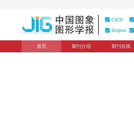
首页
期刊介绍
期刊在线
虚拟现实和增强现实
|
浏览量
:
0
下载量: 78
CSCD: 0
人机系统中视域评估的可视化
Visualization of the visual range assessment in man-
1
2
1
李倩
，
吉晓民
，
林文周
2012年17卷第5期 页码：715-720
纸质出版：
2012
DOI：
10.11834/jig.20120517