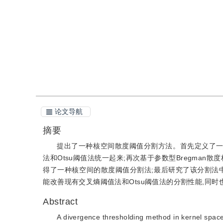
引用
阅读全文PDF
论文导航
摘要
提出了一种核空间散度阈值分割方法。首先定义了一种参
法和Otsu阈值法统一起来;再次基于参数型Bregma
得了一种核空间的散度阈值分割法;最后研究了该分割法
能改善现有交叉熵阈值法和Otsu阈值法的分割性能,同
Abstract
A divergence thresholding method in kernel space