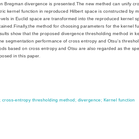
n Bregman divergence is presented.The new methed can unify cro
c kernel function in reproduced Hilbert space is constructed by 
vels in Euclid space are transformed into the reproduced kernel s
ained.Finally,the method for choosing parameters for the kernel fu
sults show that the proposed divergence thresholding method in k
 the segmentation performance of cross entropy and Otsu’s thresho
ods based on cross entropy and Otsu are also regarded as the spe
osed in this paper.
;
cross-entropy thresholding method
;
divergence
;
Kernel function