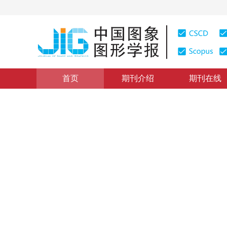
首页
期刊介绍
期刊在线
图像分析和识别
|
浏览量
:
0
下载量: 116
CSCD: 0
核空间散度阈值法
Divergence thresholding method in kernel space
1
吴成茂
2012年17卷第4期 页码：512-522
纸质出版：
2012
DOI：
10.11834/jig.20120409