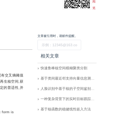
阅
览
文章被引用时，请邮件提醒。
提交
相关文章
快速鲁棒核空间模糊聚类分割
将现有交叉熵阈值
基于类间最近邻支持向量信息测度排序的快速分类算法研究
再生核空间,获
定的普适性,并
人脸识别中基于核的子空间鉴别分析
一种复杂背景下的实时目标跟踪算法
基于核函数的稳健线性嵌入方法
 form is