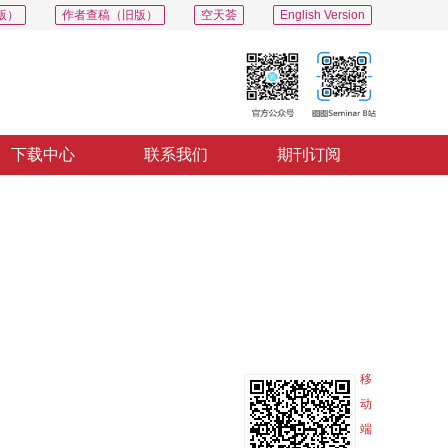
版）
作者查稿（旧版）
空天荟
English Version
下载中心
联系我们
期刊订阅
PDF
导出
分享
收藏
专辑
移
动
端