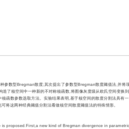
数型Bregman散度;其次提出了参数型Bregman散度阈值法,并
n散度构造了核空间中一种新的不对称核函数,将图像灰度级从欧氏空间变换到
中核函数参数选取方法。实验结果表明,基于核空间的散度分割法具有一
时也可将这两种经典阈值分割法看做核空间散度阈值法的特殊情形。
 is proposed.First,a new kind of Bregman divergence in parametric