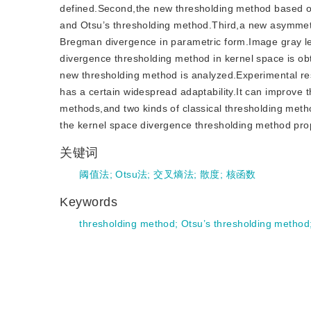
defined.Second,the new thresholding method based o
and Otsu’s thresholding method.Third,a new asymmetri
Bregman divergence in parametric form.Image gray le
divergence thresholding method in kernel space is obt
new thresholding method is analyzed.Experimental re
has a certain widespread adaptability.It can improve
methods,and two kinds of classical thresholding meth
the kernel space divergence thresholding method prop
关键词
阈值法
;
Otsu法
;
交叉熵法
;
散度
;
核函数
Keywords
thresholding method
;
Otsu’s thresholding method