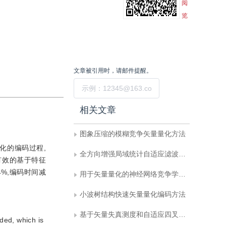
阅
览
文章被引用时，请邮件提醒。
提交
相关文章
图象压缩的模糊竞争矢量量化方法
化的编码过程,
全方向增强局域统计自适应滤波器在平滑雷达图象斑点噪声中的应用
有效的基于特征
4%,编码时间减
用于矢量量化的神经网络竞争学习算法
小波树结构快速矢量量化编码方法
基于矢量失真测度和自适应四叉树分割的彩色图象分形压缩方法
ded, which is