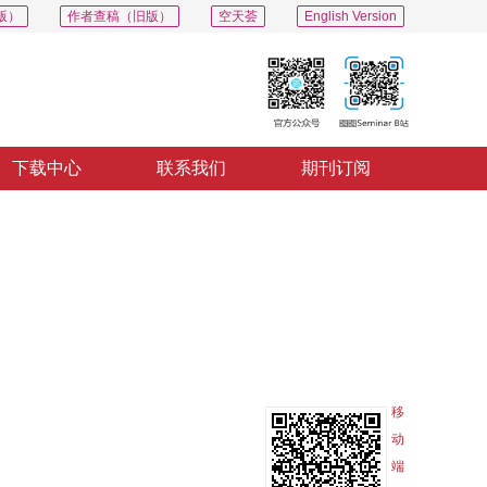
版）
作者查稿（旧版）
空天荟
English Version
下载中心
联系我们
期刊订阅
PDF
导出
分享
收藏
专辑
移
动
端