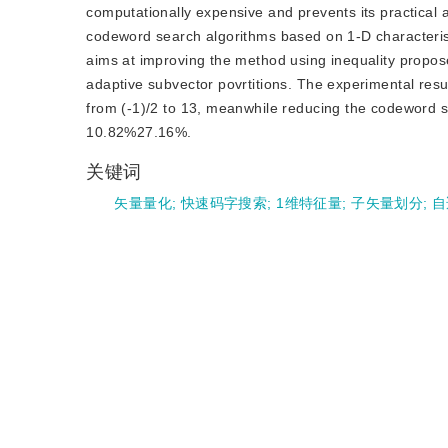
computationally expensive and prevents its practical a
codeword search algorithms based on 1-D characteris
aims at improving the method using inequality propos
adaptive subvector povrtitions. The experimental re
from (-1)/2 to 13, meanwhile reducing the codeword
10.82%27.16%.
关键词
矢量量化
;
快速码字搜索
;
1维特征量
;
子矢量划分
;
自