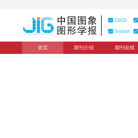
首页
期刊介绍
期刊在线
图像处理和编码
|
浏览量
:
0
下载量: 122
CSCD: 0
自适应子矢量划分的快速码字
Fast codeword search algorithm based onadaptive sub
1
1
1
吴鑫鹏
，
潘志斌
，
李达
2012年17卷第3期 页码：315-320
纸质出版：
2012
DOI：
10.11834/jig.20120303