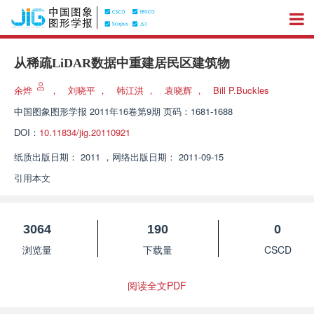
从稀疏LiDAR数据中重建居民区建筑物
余烨
，
刘晓平
，
韩江洪
，
袁晓辉
，
Bill P.Buckles
中国图象图形学报
2011年16卷第9期 页码：1681-1688
DOI：
10.11834/jig.20110921
纸质出版日期：
2011
，
网络出版日期：
2011-09-15
引用本文
3064
190
0
浏览量
下载量
CSCD
阅读全文PDF