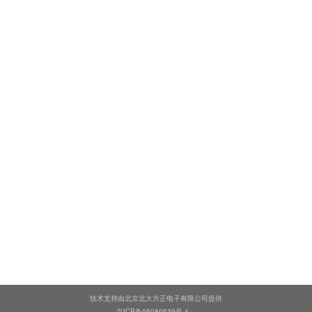
技术支持由北京北大方正电子有限公司提供
京ICP备05080539号-4