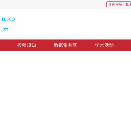
专家审稿（旧
投稿须知
数据集共享
学术活动
息的新水印算法
 image specific edge to construct watermark synchronism
，
纸质出版：
2011