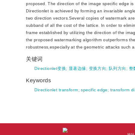
proposed. The direction of the image specific edge is s
Directionlet is achieved by forming an invariable angle
two direction vectors.Several copies of watermark are 
subband of all the cost of the lattice. In order to eli
frame established by utilizing the direction of the ima
the proposed watermarking algorithm outperforms the
robustness,especially at the geometric attacks such as
关键词
Directionlet变换
;
显著边缘
;
变换方向
;
队列方向
;
整
Keywords
Directionlet transform
;
specific edge
;
transform di
地址