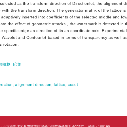
elected as the transform direction of Directionlet, the alignment di
 with the transform direction. The generator matrix of the lattice is
adaptively inserted into coefficients of the selected middle and lo
minate the effect of geometric attacks，the watermark is detected in 
ge specific edge as direction of its an coordinate axis. Experimenta
 Wavelet and Contourlet-based in terms of transparency as well a
 rotation.
数栅格
;
陪集
rection
;
alignment direction
;
lattice
;
coset
：北京市海淀区北四环西路19号中科院电子所主楼223室
邮编：100190