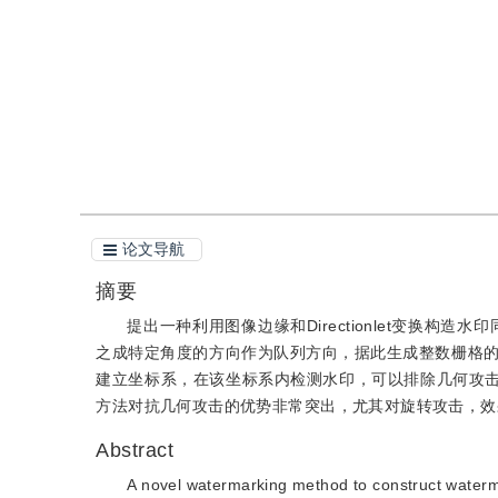
引用
阅读全文PDF
论文导航
摘要
提出一种利用图像边缘和Directionlet变换构造
之成特定角度的方向作为队列方向，据此生成整数栅格
建立坐标系，在该坐标系内检测水印，可以排除几何攻击对水印
方法对抗几何攻击的优势非常突出，尤其对旋转攻击，效
Abstract
A novel watermarking method to construct waterm