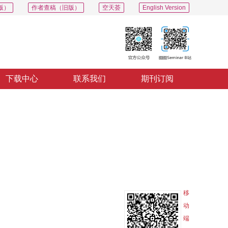
版）
作者查稿（旧版）
空天荟
English Version
下载中心
联系我们
期刊订阅
PDF
导出
分享
收藏
专辑
移
动
端