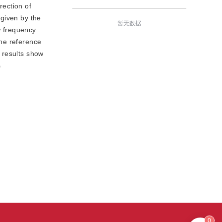
rection of
 given by the
暂无数据
w frequency
the reference
l results show
s
0