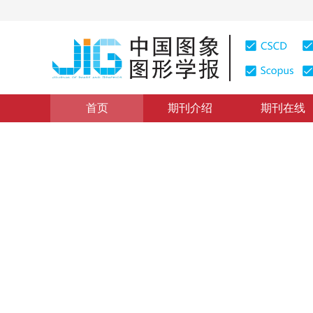
首页
期刊介绍
期刊在线
图像处理和编码
|
浏览量
:
0
下载量: 240
CSCD: 0
利用图像边缘构造水印同步信
A novel watermarking algorithm based on direction of
1
1
1
刘晶
，
王映辉
，
何文娟
2011年16卷第6期 页码：927-932
网络出版：
2011-06-15
DOI：
10.11834/jig.20110614