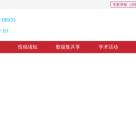
专家审稿（旧
投稿须知
数据集共享
学术活动
灯光数据提取城镇用地信息的分层阈值法
ng urban land using the DMSP/OLS stable nighttime light data
2
乔云伟
，
纸质出版：
2011