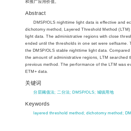
和推广应用价值。
Abstract
DMSP/OLS nighttime light data is effective and e
dichotomy method, Layered Threshold Method (LTM) w
light data. The administrative regions with close thr
ended until the thresholds in one set were selfsame
the DMSP/OLS stable nighttime light data. Compared t
the amount of administrative regions, LTM searched th
previous method. The performance of the LTM was eval
ETM+ data.
关键词
分层阈值法
;
二分法
;
DMSP/OLS
;
城镇用地
Keywords
layered threshold method
;
dichotomy method
;
DM