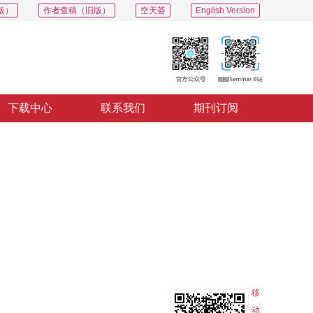
版）
作者查稿（旧版）
空天荟
English Version
下载中心
联系我们
期刊订阅
PDF
导出
分享
收藏
专辑
移
动