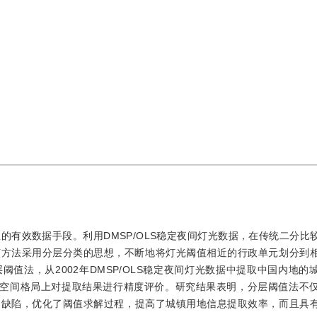
息的有效数据手段。利用DMSP/OLS稳定夜间灯光数据，在传统二分比
该方法采用分层分类的思想，不断地将灯光阈值相近的行政单元划分到
值法，从2002年DMSP/OLS稳定夜间灯光数据中提取中国内地的
量特征和空间格局上对提取结果进行精度评价。研究结果表明，分层阈值法不
的缺陷，优化了阈值求解过程，提高了城镇用地信息提取效率，而且具