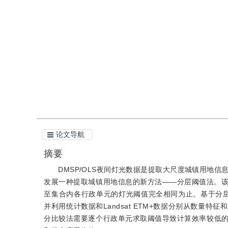
DOI：
10.11834/jig.20110426
引用
阅读全文PDF
论文导航
摘要
DMSP/OLS夜间灯光数据是提取大尺度城镇用地信
发展一种提取城镇用地信息的新方法——分层阈值法。
至集合内各行政单元的灯光阈值完全相同为止。基于分层阈
并利用统计数据和Landsat ETM+数据分别从数
分比较法需要逐个行政单元求取阈值导致计算效率较低