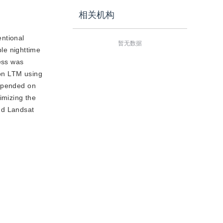
相关机构
entional
暂无数据
le nighttime
cess was
 on LTM using
depended on
imizing the
nd Landsat