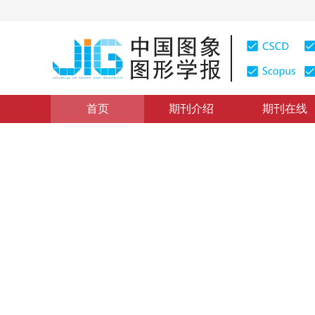
首页
期刊介绍
期刊在线
遥感图像处理
|
浏览量
:
0
下载量: 575
CSCD: 0
利用DMSP/OLS稳定夜间
研究
Research on the layered threshold method for extracti
1
2
1
2
1
2
1
2
杨洋
，
何春阳
，
赵媛媛
，
李通
，
2011年16卷第4期 页码：666-673
网络出版：
2011-04-26