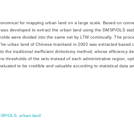
conomical for mapping urban land on a large scale. Based on conv
as developed to extract the urban land using the DMSP/OLS stab
esholds were divided into the same set by LTM continually. The pro
. The urban land of Chinese mainland in 2002 was extracted based
o the traditional inefficient dichotomy method, whose efficiency 
e thresholds of the sets instead of each administrative region, opt
uated to be credible and valuable according to statistical data a
SP/OLS
;
urban land