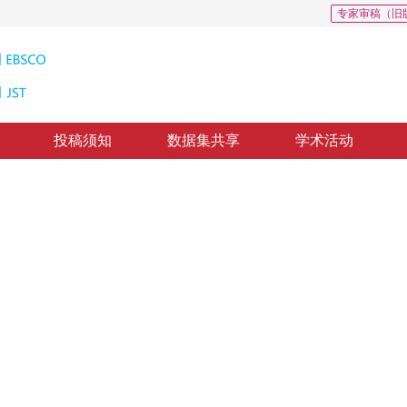
专家审稿（旧
投稿须知
数据集共享
学术活动
无监督纹理图像分割
l image information and structure tensor
，
纸质出版：
2011