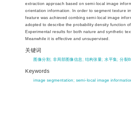
extraction approach based on semi-local image informa
orientation information. In order to segment texture i
feature was achieved combing semi-local image infor
adopted to describe the probability density function 
Experimental results for both nature and synthetic t
Meanwhile it is effective and unsupervised.
关键词
图像分割
;
非局部图像信息
;
结构张量
;
水平集
;
分裂B
Keywords
image segmentation
;
semi-local image informatio