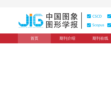
首页
期刊介绍
期刊在线
图像分析和识别
|
浏览量
:
0
下载量: 284
CSCD: 0
结合半局部信息与结构张量的
Unsupervised texture segmentation combined semi-loca
1
1
赵在新
，
成礼智
2011年16卷第4期 页码：559-565
网络出版：
2011-04-26
DOI：
10.11834/jig.20110411