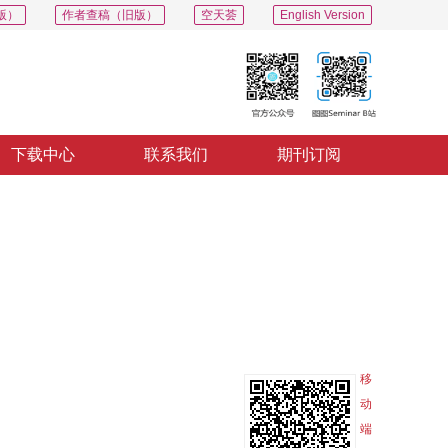
版）
作者查稿（旧版）
空天荟
English Version
下载中心
联系我们
期刊订阅
PDF
导出
分享
收藏
专辑
移
动
端