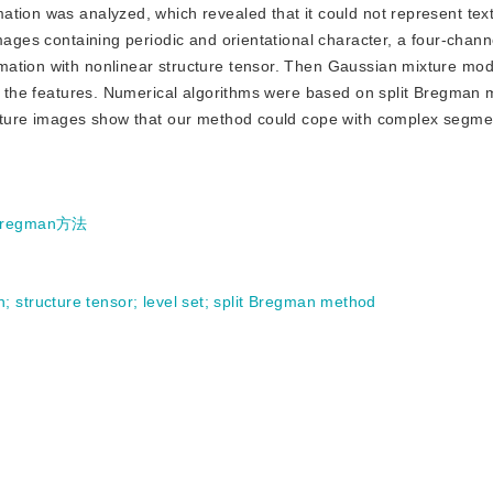
tion was analyzed, which revealed that it could not represent tex
mages containing periodic and orientational character, a four-chann
mation with nonlinear structure tensor. Then Gaussian mixture mo
of the features. Numerical algorithms were based on split Bregman
exture images show that our method could cope with complex segmen
regman方法
n
;
structure tensor
;
level set
;
split Bregman method