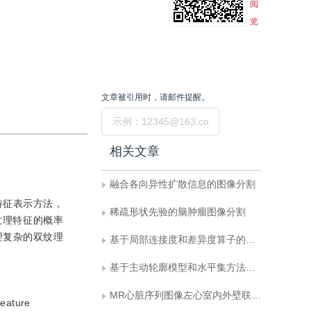
阅
览
文章被引用时，请邮件提醒。
提交
相关文章
融合各向异性扩散信息的图像分割
特征表示方法，
稀疏形状先验的脑肿瘤图像分割
纹理特征的概率
理复杂的双纹理
基于局部连接度和差异度算子的水平集纹理图像分割
基于主动轮廓模型和水平集方法的图像分割技术
MR心脏序列图像左心室内外壁联合分割和时序追踪新方法
feature