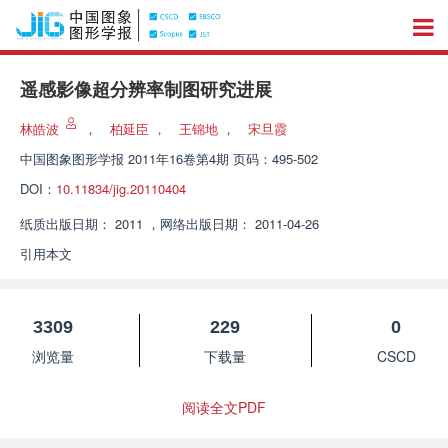
遥感影像超分辨率制图研究进展
林皓波
，
柏延臣
，
王锦地
，
宋旦霞
中国图象图形学报
2011年16卷第4期 页码：495-502
DOI：
10.11834/jig.20110404
纸质出版日期：
2011
，
网络出版日期：
2011-04-26
引用本文
3309
229
0
浏览量
下载量
CSCD
阅读全文PDF