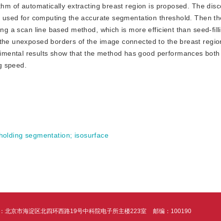
thm of automatically extracting breast region is proposed. The disco
and used for computing the accurate segmentation threshold. Then t
ing a scan line based method, which is more efficient than seed-fil
 the unexposed borders of the image connected to the breast regio
imental results show that the method has good performances both
g speed.
holding segmentation
;
isosurface
：北京市海淀区北四环西路19号中科院电子所主楼223室
邮编：100190