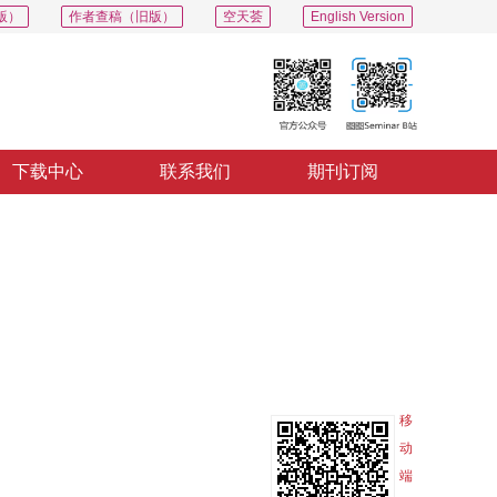
版）
作者查稿（旧版）
空天荟
English Version
下载中心
联系我们
期刊订阅
PDF
导出
分享
收藏
专辑
移
动
端