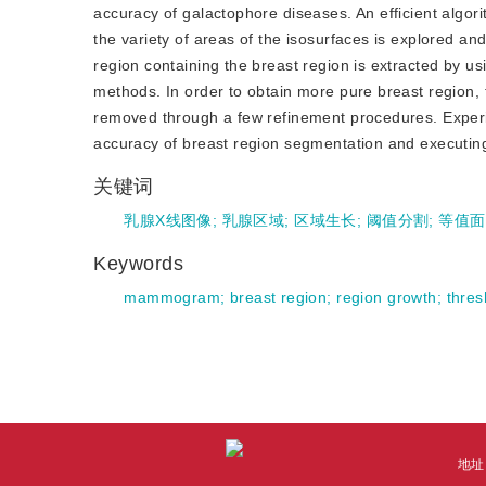
accuracy of galactophore diseases. An efficient algori
the variety of areas of the isosurfaces is explored 
region containing the breast region is extracted by us
methods. In order to obtain more pure breast region,
removed through a few refinement procedures. Exper
accuracy of breast region segmentation and executin
关键词
乳腺X线图像
;
乳腺区域
;
区域生长
;
阈值分割
;
等值面
Keywords
mammogram
;
breast region
;
region growth
;
thres
地址