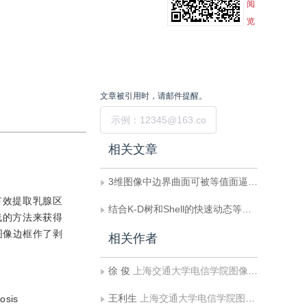
阅
览
文章被引用时，请邮件提醒。
提交
相关文章
3维图像中边界曲面可被等值面逼近的判定方法
有效提取乳腺区
结合K-D树和Shell的快速动态等值面光线跟踪法
线的方法来获得
图像边框作了剥
相关作者
徐 俊
上海交通大学电信学院图像处理与模式识别研究所
王利生
上海交通大学电信学院图像处理与模式识别研究所
osis