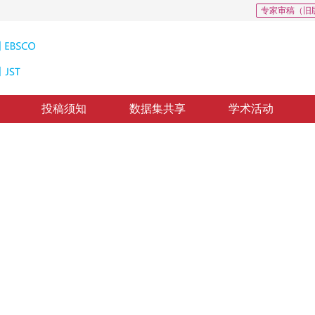
专家审稿（旧
投稿须知
数据集共享
学术活动
特征的乳腺区域阈值分割算法
 in mammogram based on isosurface
，
纸质出版：
2011