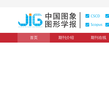
首页
期刊介绍
期刊在线
图像分析和识别
|
浏览量
:
0
下载量: 191
CSCD: 0
基于乳腺钼靶X线图像等值面
Thresholding segmentation method for breast region
1
2
1
1
魏平
，
李均利
，
鲁东明
，
陈刚
2011年16卷第2期 页码：227-235
网络出版：
2011-03-03
DOI：
10.11834/jig.20110204