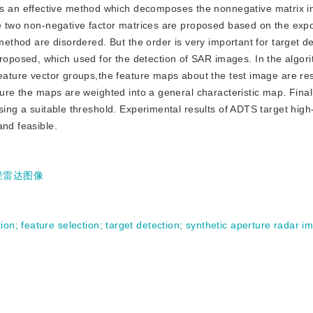
is an effective method which decomposes the nonnegative matrix i
the two non-negative factor matrices are proposed based on the exp
method are disordered. But the order is very important for target de
osed, which used for the detection of SAR images. In the algorit
feature vector groups,the feature maps about the test image are re
ture the maps are weighted into a general characteristic map. Finall
sing a suitable threshold. Experimental results of ADTS target high
and feasible.
径雷达图像
tion
;
feature selection
;
target detection
;
synthetic aperture radar i