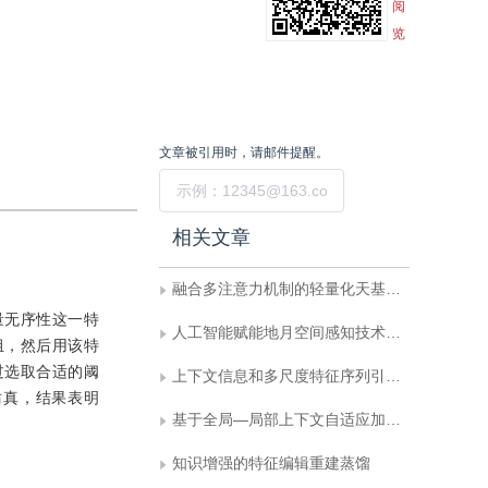
阅
览
文章被引用时，请邮件提醒。
提交
相关文章
融合多注意力机制的轻量化天基遥感目标检测算法
量无序性这一特
人工智能赋能地月空间感知技术现状及展望
组，然后用该特
过选取合适的阈
上下文信息和多尺度特征序列引导的遥感图像检测
进行仿真，结果表明
基于全局—局部上下文自适应加权融合的红外飞机检测算法
知识增强的特征编辑重建蒸馏