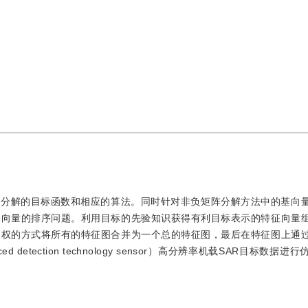
阵分解的目标函数和相应的算法。同时针对非负矩阵分解方法中的基向
基向量的排序问题。利用目标的先验知识获得有利目标表示的特征向量
加权的方式将所有的特征图合并为一个总的特征图，最后在特征图上通
detection technology sensor）高分辨率机载SAR目标数据