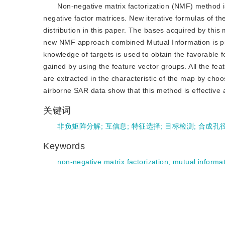
Non-negative matrix factorization (NMF) method 
negative factor matrices. New iterative formulas of 
distribution in this paper. The bases acquired by this 
new NMF approach combined Mutual Information is prop
knowledge of targets is used to obtain the favorable 
gained by using the feature vector groups. All the fea
are extracted in the characteristic of the map by choo
airborne SAR data show that this method is effective 
关键词
非负矩阵分解
;
互信息
;
特征选择
;
目标检测
;
合成孔
Keywords
non-negative matrix factorization
;
mutual informa