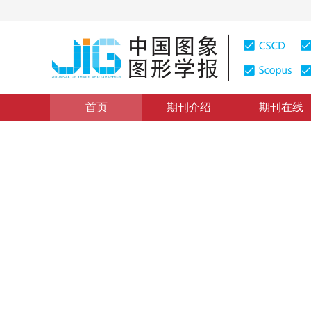
首页
期刊介绍
期刊在线
遥感图像处理
|
浏览量
:
0
下载量: 249
CSCD: 0
SAR图像目标检测的互信息非
Non-negative matrix factorization based on mutual inf
1
2
3
2
于红芸
，
姜涛
，
关键
2011年16卷第1期 页码：129-134
网络出版：
2011-02-14
DOI：
10.11834/jig.20110113