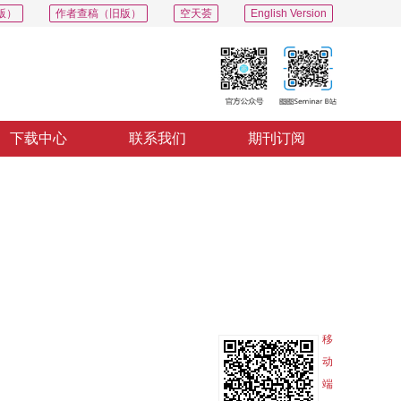
版）
作者查稿（旧版）
空天荟
English Version
下载中心
联系我们
期刊订阅
PDF
导出
分享
收藏
专辑
移
动
端