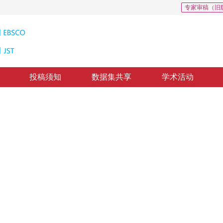
专家审稿（旧
投稿须知
数据集共享
学术活动
负矩阵分解算法
ormation for detecting target in SAR images
，
纸质出版：
2011