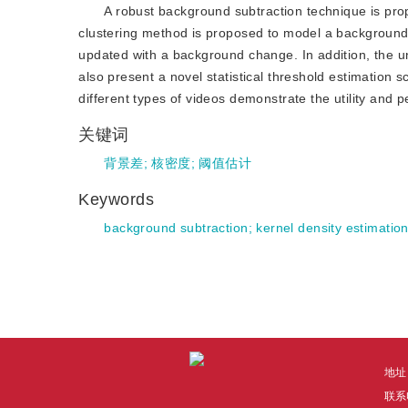
A robust background subtraction technique is pro
clustering method is proposed to model a background 
updated with a background change. In addition, the u
also present a novel statistical threshold estimation
different types of videos demonstrate the utility and
关键词
背景差
;
核密度
;
阈值估计
Keywords
background subtraction
;
kernel density estimatio
地址
联系电