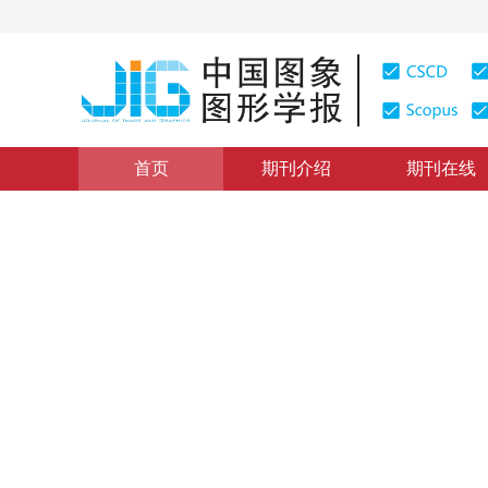
首页
期刊介绍
期刊在线
图像分析和识别
|
浏览量
:
0
下载量: 399
CSCD: 0
复杂背景下的自适应前景分割
Robust foreground detection with adaptive threshold 
1
1
蒋鹏
，
秦小麟
2011年16卷第1期 页码：37-43
网络出版：
2011-02-14
，
纸
DOI：
10.11834/jig.20110106