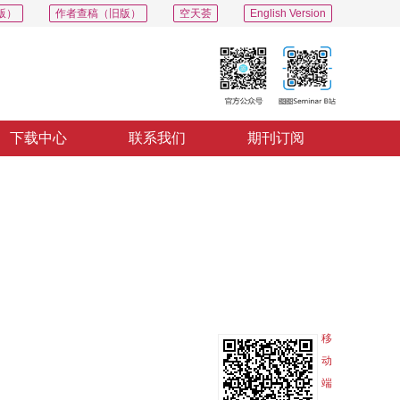
版）
作者查稿（旧版）
空天荟
English Version
下载中心
联系我们
期刊订阅
PDF
导出
分享
收藏
专辑
移
动
端