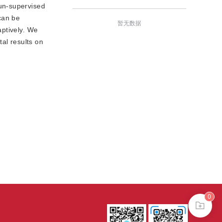
 un-supervised
can be
暂无数据
aptively. We
al results on
0