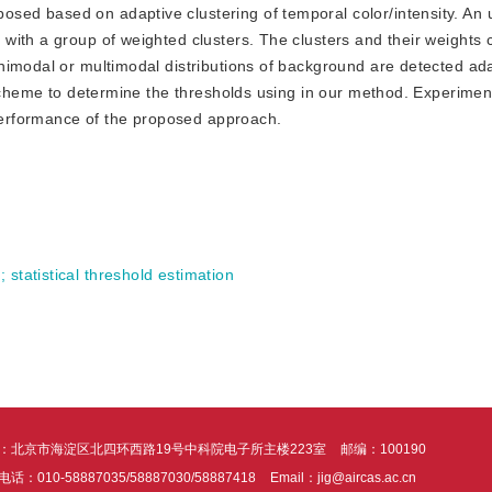
posed based on adaptive clustering of temporal color/intensity. An
with a group of weighted clusters. The clusters and their weights 
nimodal or multimodal distributions of background are detected ad
 scheme to determine the thresholds using in our method. Experiment
 performance of the proposed approach.
n
;
statistical threshold estimation
：北京市海淀区北四环西路19号中科院电子所主楼223室
邮编：100190
话：010-58887035/58887030/58887418
Email：jig@aircas.ac.cn