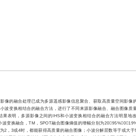
，影像的融合处理已成为多源遥感影像信息聚合、获取高质量空间影像
S和小波变换相结合的融合方法，进行了不同来源影像融合、融合图像质
结果表明，多源影像之间的IHS和小波变换相结合的融合方法明显地
变换融合，TM，SPOT融合图像熵值的增幅分别为2095%，019
为2，3或4时，都能获得高质量的融合图像；小波分解层数等于或大于