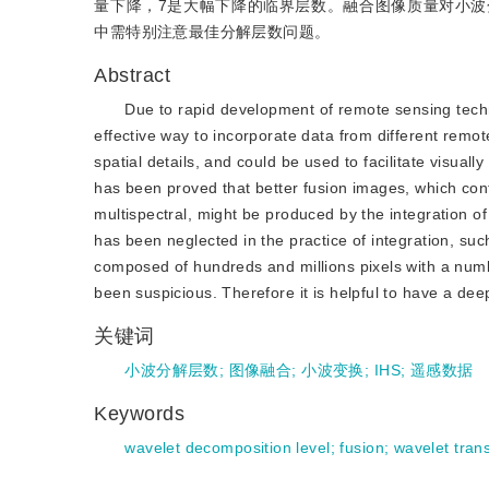
量下降，7是大幅下降的临界层数。融合图像质量对小
中需特别注意最佳分解层数问题。
Abstract
Due to rapid development of remote sensing techn
effective way to incorporate data from different rem
spatial details, and could be used to facilitate visua
has been proved that better fusion images, which cont
multispectral, might be produced by the integration o
has been neglected in the practice of integration, su
composed of hundreds and millions pixels with a numbe
been suspicious. Therefore it is helpful to have a dee
关键词
小波分解层数
;
图像融合
;
小波变换
;
IHS
;
遥感数据
Keywords
wavelet decomposition level
;
fusion
;
wavelet tran