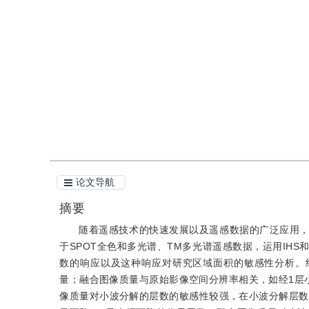
DOI：
10.11834/jig.20100812
引用
阅读全文PDF
论文导航
摘要
随着遥感技术的快速发展以及遥感数据的广泛应用
于SPOT全色和多光谱、TM多光谱遥感数据，运用IH
数的响应以及这种响应对研究区域面积的敏感性分析。
量；融合图像质量与原始影像空间分辨率相关，如经1层小波
像质量对小波分解的层数的敏感性较强，在小波分解层数