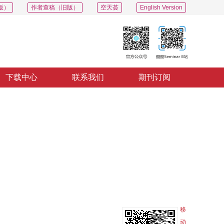
版）
作者查稿（旧版）
空天荟
English Version
下载中心
联系我们
期刊订阅
PDF
导出
分享
收藏
专辑
移
动