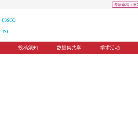
专家审稿（旧
投稿须知
数据集共享
学术活动
影像融合质量对小波分解层数的响应
evels of Integration of Wavelet Transform and IHS with Multiple
质出版：
2010