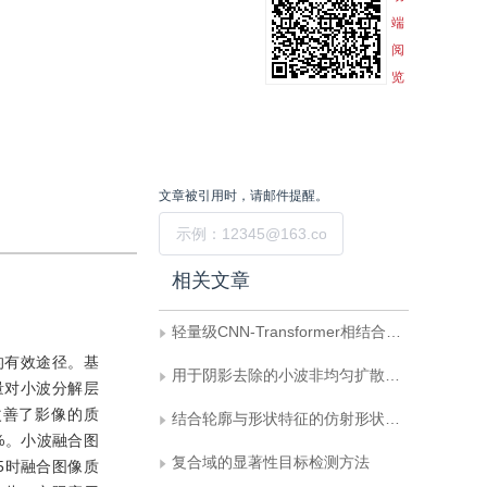
端
阅
览
文章被引用时，请邮件提醒。
提交
相关文章
轻量级CNN-Transformer相结合的实时语义分割网络
的有效途径。基
用于阴影去除的小波非均匀扩散模型
量对小波分解层
改善了影像的质
结合轮廓与形状特征的仿射形状匹配
%。小波融合图
复合域的显著性目标检测方法
5时融合图像质