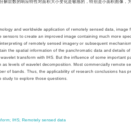
波分解层数的响应特性对面积大小变化是敏感的，特别是小面积图像，
ology and worldwide application of remotely sensed data, image f
ote sensors to create an improved image containing much more spec
lly interpreting of remotely sensed imagery or subsequent mechanism 
ain the spatial information of the panchromatic data and details of
f wavelet transform with IHS. But the influence of some important 
ch as levels of wavelet decomposition. Most commercially remote s
r of bands. Thus, the applicability of research conclusions has p
p study to explore those questions.
sform
;
IHS
;
Remotely sensed data