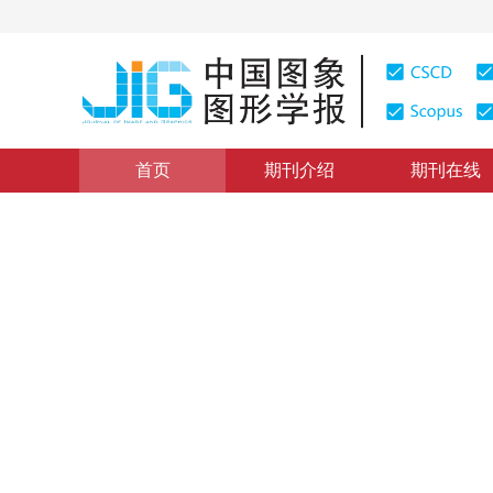
首页
期刊介绍
期刊在线
遥感图像处理
|
浏览量
:
0
下载量: 267
CSCD: 0
IHS和小波变换结合多源遥感
Response of Fusion Images to Wavelet Decomposition L
Sources Remotely Sensed Data
1
2
1
3
2
龚建周
，
刘彦随
，
夏北成
，
陈健飞
2010年15卷第8期 页码：1269
网络出版：
2010-08-25
，
纸