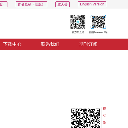
版）
作者查稿（旧版）
空天荟
English Version
下载中心
联系我们
期刊订阅
PDF
导出
分享
收藏
专辑
移
动
端