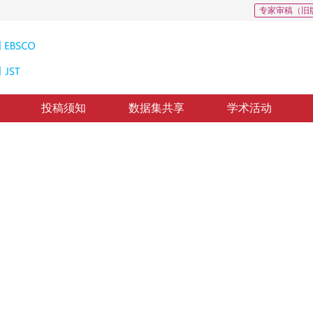
专家审稿（旧
投稿须知
数据集共享
学术活动
景运动目标检测
ects Detection in a Dynamic Scene
质出版：
2010