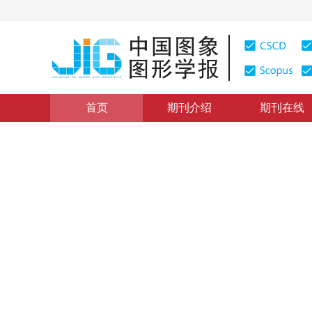
首页
期刊介绍
期刊在线
图像分析和识别
|
浏览量
:
0
下载量: 330
CSCD: 0
基于像素层背景模型的复杂场
A Pixel Layer Based Background Model for Moving Obj
1
2
1
1
韩建平
，
张明敏
，
潘志庚
2010年15卷第8期 页码：1201
网络出版：
2010-08-25
，
纸
DOI：
10.11834/jig.20100810