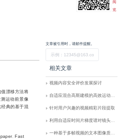
阅
览
文章被引用时，请邮件提醒。
提交
相关文章
视频内容安全评价发展探讨
均值漂移方法将
自适应混合高斯建模的高效运动目标检测
检测运动前景像
比经典的基于混
针对用户兴趣的视频精彩片段提取
利用自适应时间片梯度谱对镜头转换进行精细识别
一种基于多帧视频的文本图像质量增强方法
 paper. Fast