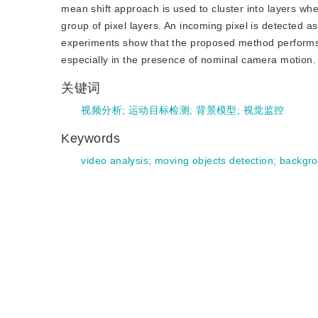
mean shift approach is used to cluster into layers wh
group of pixel layers. An incoming pixel is detected a
experiments show that the proposed method performs
especially in the presence of nominal camera motion.
关键词
视频分析
;
运动目标检测
;
背景模型
;
视觉监控
Keywords
video analysis
;
moving objects detection
;
backgr