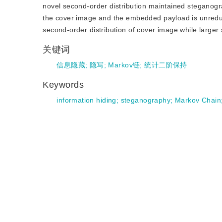
novel second-order distribution maintained steganogr
the cover image and the embedded payload is unreduc
second-order distribution of cover image while larger
关键词
信息隐藏
;
隐写
;
Markov链
;
统计二阶保持
Keywords
information hiding
;
steganography
;
Markov Chain