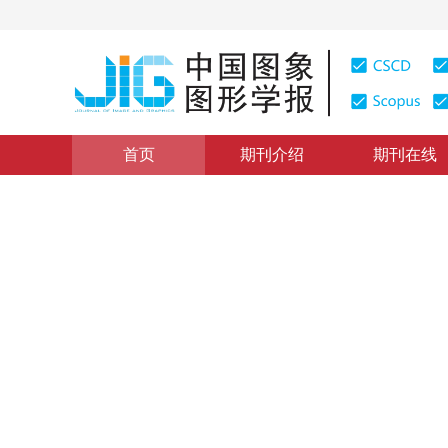
首页
期刊介绍
期刊在线
图像处理和编码
|
浏览量
:
0
下载量: 358
CSCD: 0
基于Markov链安全性的二阶
A Novel Second-order Distribution Maintained Stegan
1
1
1
1
张 湛
，
刘光杰
，
戴跃伟
，
王执铨
2010年15卷第8期 页码：1175
网络出版：
2010-08-26
，
纸
DOI：
10.11834/jig.20100803