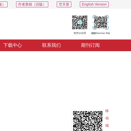
版）
作者查稿（旧版）
空天荟
English Version
下载中心
联系我们
期刊订阅
PDF
导出
分享
收藏
专辑
移
动
端