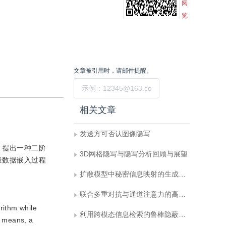
阅
览
文章被引用时，请邮件提醒。
提交
相关文章
发送方可否认图像隐写
，提出一种二阶
3D网格隐写与隐写分析回顾与展望
量数据嵌入过程
扩散模型中秘密信息映射的生成式视频隐写
联合多重对抗与通道注意力的高安全性图像隐写
rithm while
利用跨模态信息检索的鲁棒隐蔽通信
g means, a