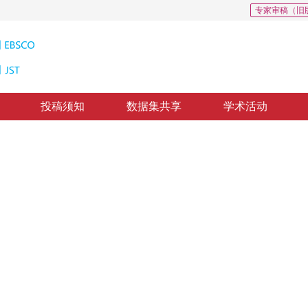
专家审稿（旧
投稿须知
数据集共享
学术活动
统计保持隐写算法
ographic Algorithm Based on Markov Chain Security
质出版：
2010