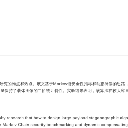
究的难点和热点。该文基于Markov链安全性指标和动态补偿的思路
尽量保持了载体图像的二阶统计特性。实验结果表明，该算法在较大容
aphy research that how to design large payload steganographic algo
n the Markov Chain security benchmarking and dynamic compensatin