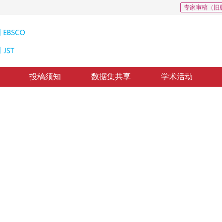
专家审稿（旧
投稿须知
数据集共享
学术活动
水印算法
SPIHT Coding
质出版：
2010