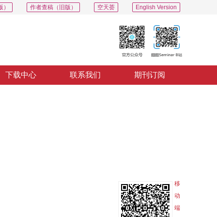
版）
作者查稿（旧版）
空天荟
English Version
下载中心
联系我们
期刊订阅
PDF
导出
分享
收藏
专辑
移
动
端