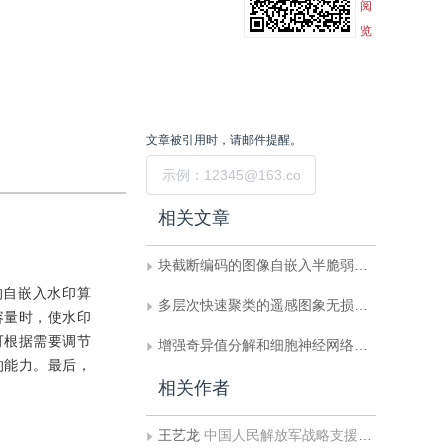
阅
览
文章被引用时，请邮件提醒。
提交
相关文章
块截断编码的图像自嵌入半脆弱水印算法
的自嵌入水印算
多层次快速聚类的遥感图象无损压缩
容量时，使水印
可根据需要调节
增强奇异值分解和细胞神经网络的零水印
的能力。最后，
相关作者
王艺龙
中国人民解放军战略支援部队信息工程大学