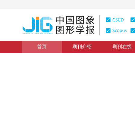
首页
期刊介绍
期刊在线
图像处理和编码
|
浏览量
:
0
下载量: 238
CSCD: 0
一种结合SPIHT编码的自嵌入
A Self-Embedding Watermarking Algorithm Based on 
1
1
钟晓燕
，
冯前进
2010年15卷第7期 页码：1054
网络出版：
2010-07-23
，
纸
DOI：
10.11834/jig.20100712