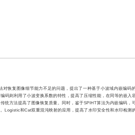
算法对恢复图像细节能力不足的问题，提出了一种基于小波域内嵌编码
HT编码则利用了小波变换系数的特性，提高了压缩性能，在同等的嵌入
传统方法提高了图像恢复质量。同时，鉴于SPIHT算法为内嵌编码，
ogistic和Cat双重混沌映射的应用，提高了水印安全性和水印检测