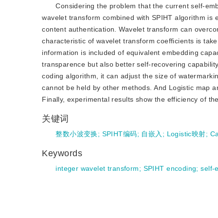
Considering the problem that the current self-emb
wavelet transform combined with SPIHT algorithm is 
content authentication. Wavelet transform can overc
characteristic of wavelet transform coefficients is 
information is included of equivalent embedding capa
transparence but also better self-recovering capabili
coding algorithm, it can adjust the size of watermarki
cannot be held by other methods. And Logistic map and
Finally, experimental results show the efficiency of th
关键词
整数小波变换
;
SPIHT编码
;
自嵌入
;
Logistic映射
;
C
Keywords
integer wavelet transform
;
SPIHT encoding
;
self