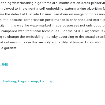
edding watermarking algorithms are insufficient on detail-preservi
employed to implement a self-embedding watermarking algorithm f
ome the defect of Discrete Cosine Transform on image compression
taken into account, compression performance is enhanced and more 
city. In this way the watermarked image possesses not only good p
ty compared with traditional techniques. For the SPIHT algorithm 
ng to change the embedding intensity according to the actual situat
 cat map increase the security and ability of tamper localization 
e algorithm.
at映射
-embedding
;
Logistic map
;
Cat map