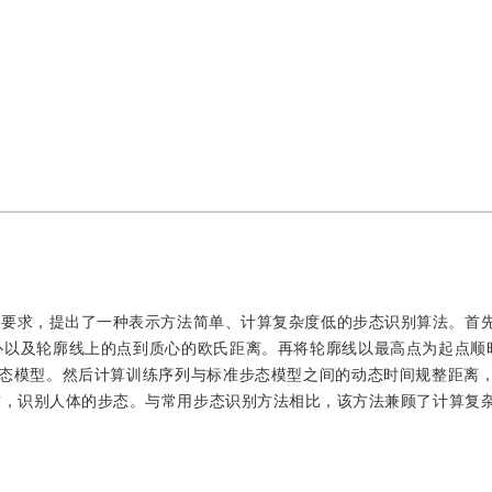
的要求，提出了一种表示方法简单、计算复杂度低的步态识别算法。首
心以及轮廓线上的点到质心的欧氏距离。再将轮廓线以最高点为起点顺
步态模型。然后计算训练序列与标准步态模型之间的动态时间规整距离
较，识别人体的步态。与常用步态识别方法相比，该方法兼顾了计算复