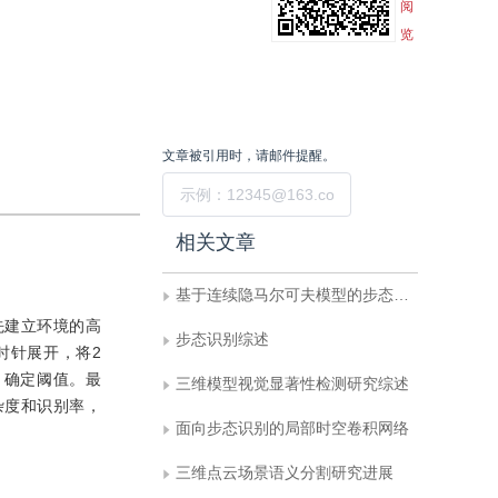
阅
览
文章被引用时，请邮件提醒。
提交
相关文章
基于连续隐马尔可夫模型的步态识别
先建立环境的高
步态识别综述
时针展开，将2
，确定阈值。最
三维模型视觉显著性检测研究综述
杂度和识别率，
面向步态识别的局部时空卷积网络
三维点云场景语义分割研究进展