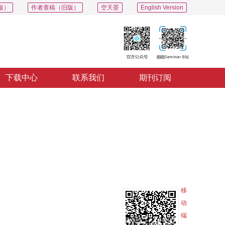
版）
作者查稿（旧版）
空天荟
English Version
下载中心
联系我们
期刊订阅
PDF
导出
分享
收藏
专辑
移
动
端