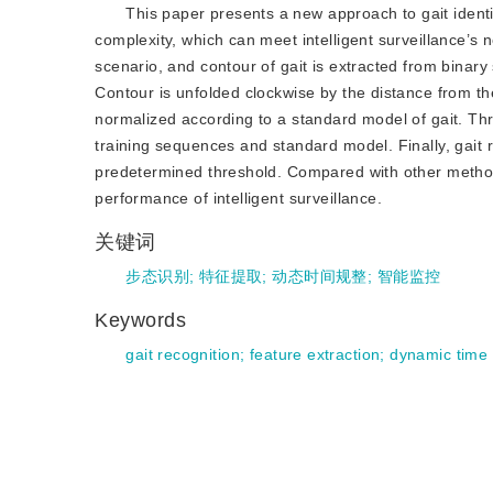
This paper presents a new approach to gait identi
complexity, which can meet intelligent surveillance’s
scenario, and contour of gait is extracted from binary
Contour is unfolded clockwise by the distance from t
normalized according to a standard model of gait. T
training sequences and standard model. Finally, gait
predetermined threshold. Compared with other methods
performance of intelligent surveillance.
关键词
步态识别
;
特征提取
;
动态时间规整
;
智能监控
Keywords
gait recognition
;
feature extraction
;
dynamic time