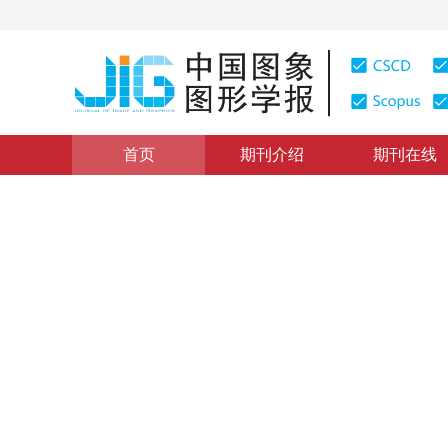
首页
期刊介绍
期刊在线
“第4届全国信号处理联合会议”栏目
|
浏览量
:
0
下载量: 2
加权DTW距离的自动步态识别
Automated Gait Recognition Using Weighted DTW Dis
1
1
张 浩
，
刘志镜
2010年15卷第5期 页码：830
纸质出版：
2010
DOI：
10.11834/jig.20100519