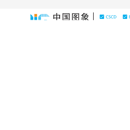
首页
期刊介绍
期刊在线
图像理解和计算机视觉
|
浏览量
:
0
下载量: 286
CSCD: 
基于Hough谱的任意形状表
Arbitrary Shape Representation and Registration Bas
2010年15卷第5期 页码：764
纸质出版：
2010
DOI：
10.11834/jig.20100508