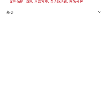
纹理保护;
滤波;
局部方差;
自适应约束;
图像分解
基金