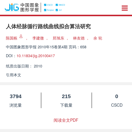
人体经脉循行路线曲线拟合算法研究
陈国栋
，
李建微
，
郑旭东
，
林友德
，
余 轮
中国图象图形学报
2010年15卷第4期 页码：658
DOI：
10.11834/jig.20100417
纸质出版日期：
2010
引用本文
3794
215
0
浏览量
下载量
CSCD
阅读全文PDF