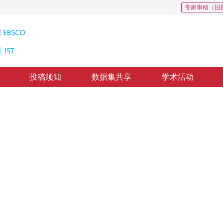
专家审稿（旧
投稿须知
数据集共享
学术活动
0
oltz立体视觉方法
jects with Highlights