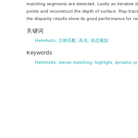
matching segments are detected. Lastly an iterative
points and reconstruct the depth of surface. Ray-trac
the disparity results show its good performance for rec
关键词
Helmholtz
;
立体匹配
;
高光
;
动态规划
Keywords
Helmholtz
;
stereo matching
;
highlight
;
dynamic p