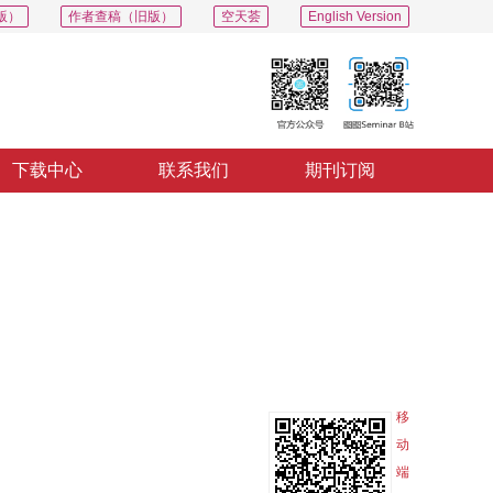
版）
作者查稿（旧版）
空天荟
English Version
下载中心
联系我们
期刊订阅
PDF
导出
分享
收藏
专辑
移
动
端