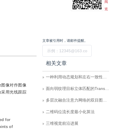
阅
览
文章被引用时，请邮件提醒。
提交
相关文章
一种利用动态规划和左右一致性的立体匹配算法
tz图像对作图像
面向弱纹理目标立体匹配的Transformer网络
验采用光线跟踪
多层次融合注意力网络的双目图像超分辨率重建
二维码位流长度最小化算法
ed for
三维视觉前沿进展
ints of