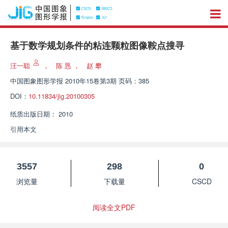
基于数学规划条件的粘连颗粒图像鞍点搜寻
汪一聪
，
陈 恳
，
赵 攀
中国图象图形学报
2010年15卷第3期 页码：385
DOI：
10.11834/jig.20100305
纸质出版日期：
2010
引用本文
3557
298
0
浏览量
下载量
CSCD
阅读全文PDF