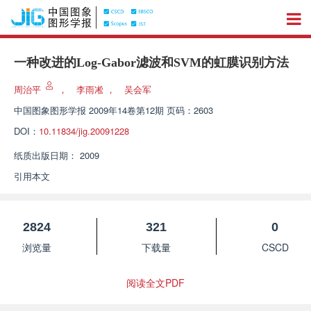
一种改进的Log-Gabor滤波和SVM的虹膜识别方法
周治平
，
李雨凇
，
吴会军
中国图象图形学报
2009年14卷第12期 页码：2603
DOI：
10.11834/jig.20091228
纸质出版日期：
2009
引用本文
2824
321
0
浏览量
下载量
CSCD
阅读全文PDF