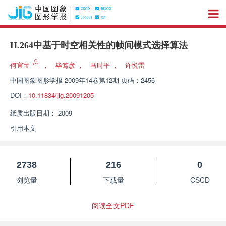
H.264中基于时空相关性的帧间模式选择算法
何宜宝
，
毕笃彦
，
马时平
，
许悦雷
中国图象图形学报
2009年14卷第12期 页码：2456
DOI：
10.11834/jig.20091205
纸质出版日期：
2009
引用本文
2738
216
0
浏览量
下载量
CSCD
阅读全文PDF