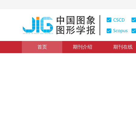
首页
期刊介绍
期刊在线
“第4届全国信号处理联合会议”栏目
|
浏览量
:
0
下载量: 2
一种用于立体图像匹配的改进
An Improved Belief Propagation Algorithm for Stereo 
1
2
1
2
严恺
，
周军
2009年14卷第11期 页码：2383
纸质出版：
2009
DOI：
10.11834/jig.20091131