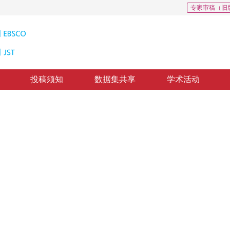
专家审稿（旧
投稿须知
数据集共享
学术活动
66
CSCD: 0
置信传播算法
Matching