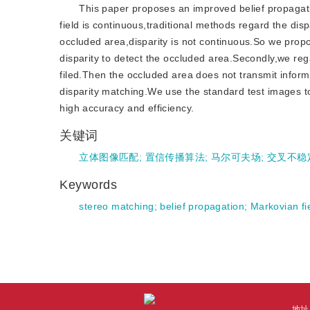
This paper proposes an improved belief propagati
field is continuous,traditional methods regard the dis
occluded area,disparity is not continuous.So we prop
disparity to detect the occluded area.Secondly,we re
filed.Then the occluded area does not transmit inform
disparity matching.We use the standard test images t
high accuracy and efficiency.
关键词
立体图像匹配
;
置信传播算法
;
马尔可夫场
;
交叉不稳
Keywords
stereo matching
;
belief propagation
;
Markovian fi
地址