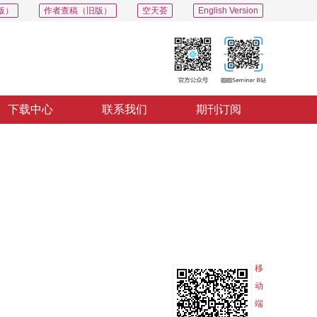
版）
作者查稿（旧版）
空天荟
English Version
下载中心
联系我们
期刊订阅
PDF
导出
分享
收藏
专辑
移
动
端