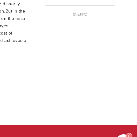
 disparity
on.But in the
暂无数据
n the initial
Bayes
ost of
od achieves a
0