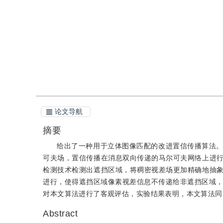
引用
阅读全文PDF
论文导航
摘要
给出了一种用于立体图像匹配的改进置信传播算法
可夫场，置信传播在消息双向传递的马尔可夫网络上进
检测技术检测出遮挡区域，将稠密视差场更加精确地抽
进行，使得遮挡区域像素视差信息不传递给非遮挡区域，提
对本文算法进行了客观评估，实验结果表明，本文算法同
Abstract