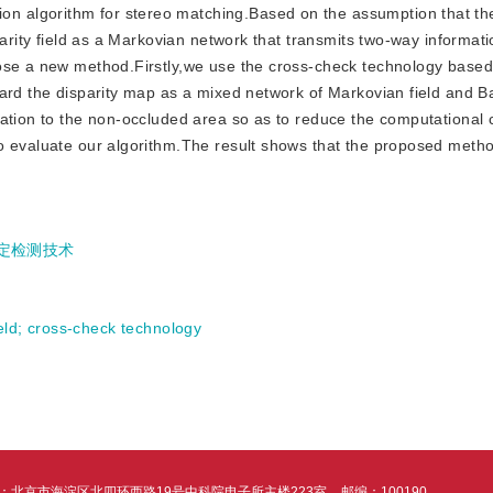
on algorithm for stereo matching.Based on the assumption that the
parity field as a Markovian network that transmits two-way informati
ose a new method.Firstly,we use the cross-check technology based o
gard the disparity map as a mixed network of Markovian field and 
ation to the non-occluded area so as to reduce the computational c
o evaluate our algorithm.The result shows that the proposed meth
定检测技术
eld
;
cross-check technology
：北京市海淀区北四环西路19号中科院电子所主楼223室
邮编：100190