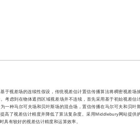
。基于视差场的连续性假设，传统视差估计置信传播算法将稠密视差场
行。考虑到在物体遮挡区域视差场并不连续，首先采用基于初始视差估
象为一种马尔可夫场和贝叶斯场的混合场，置信传播在马尔可夫和贝叶
高了视差估计精度并降低了算法复杂度。采用Middlebury网站提供
时具有较好的视差估计精度和运算效率。