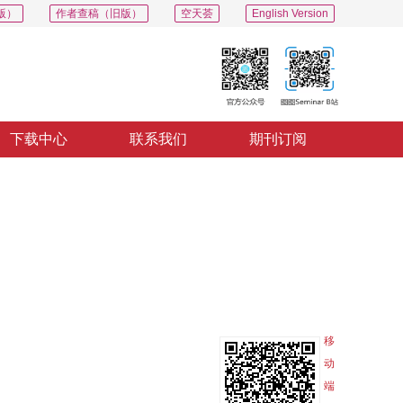
版）
作者查稿（旧版）
空天荟
English Version
下载中心
联系我们
期刊订阅
PDF
导出
分享
收藏
专辑
移
动
端