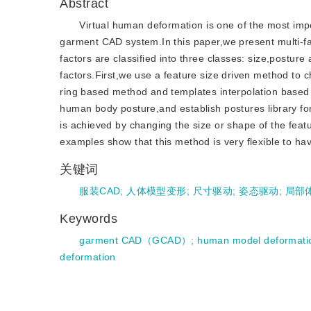
Abstract
Virtual human deformation is one of the most imp
garment CAD system.In this paper,we present multi-f
factors are classified into three classes: size,postur
factors.First,we use a feature size driven method to 
ring based method and templates interpolation based
human body posture,and establish postures library for
is achieved by changing the size or shape of the feat
examples show that this method is very flexible to h
关键词
服装CAD
;
人体模型变形
;
尺寸驱动
;
姿态驱动
;
局部
Keywords
garment CAD（GCAD）
;
human model deformati
deformation