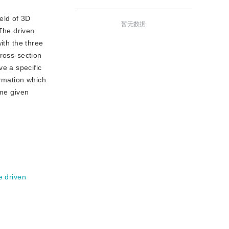
eld of 3D
暂无数据
The driven
ith the three
cross-section
e a specific
ormation which
ome given
re driven