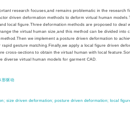
ortant research focuses,and remains problematic in the research fi
actor driven deformation methods to deform virtual human models.
e and local figure.Three deformation methods are proposed to deal w
change the virtual human size,and this method can be divided into 
 method.Then we implement a posture driven deformation to achiev
 rapid gesture matching.Finally,we apply a local figure driven def
ure cross-sections to obtain the virtual human with local feature.S
ave diverse virtual human models for garment CAD.
体形驱动
on
;
size driven deformation
;
posture driven deformation
;
local figu