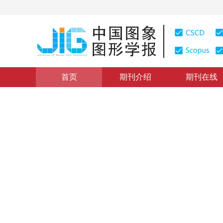
首页
期刊介绍
期刊在线
计算机图形学
|
浏览量
:
0
下载量: 248
CSCD: 0
面向服装CAD的多因素驱动
Research on Multi-factor Driven Human Models Defor
1
1
1
1
耿玉磊
，
陆国栋
，
邓卫燕
，
王进
，
王媚
2009年14卷第11期 页码：2349
纸质出版：
2009
DOI：
10.11834/jig.20091125