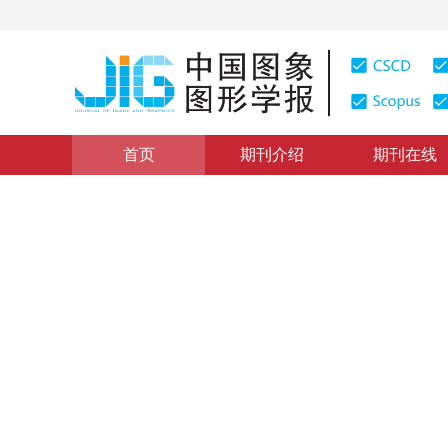
首页
期刊介绍
期刊在线
图像处理和编码
|
浏览量
:
0
下载量: 287
CSCD: 0
抵抗多种攻击的视频水印新方
A Novel Video Watermarking Scheme Against Manifold
1
吕安强
2009年14卷第11期 页码：2205
纸质出版：
2009
DOI：
10.11834/jig.20091104