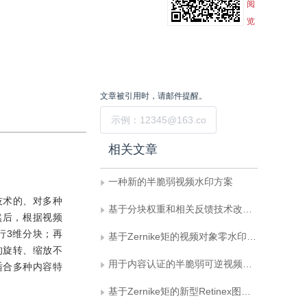
阅
览
文章被引用时，请邮件提醒。
提交
相关文章
一种新的半脆弱视频水印方案
技术的、对多种
基于分块权重和相关反馈技术改进Zernike矩描述符的执行效率
然后，根据视频
行3维分块；再
基于Zernike矩的视频对象零水印算法
的旋转、缩放不
用于内容认证的半脆弱可逆视频水印算法
适合多种内容特
基于Zernike矩的新型Retinex图像增强方法研究