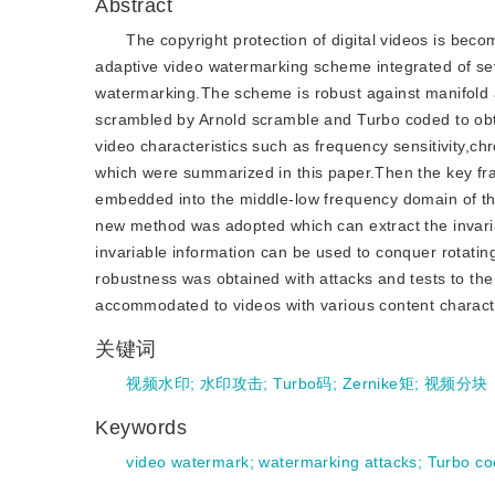
Abstract
The copyright protection of digital videos is be
adaptive video watermarking scheme integrated of seve
watermarking.The scheme is robust against manifold a
scrambled by Arnold scramble and Turbo coded to obt
video characteristics such as frequency sensitivity,chr
which were summarized in this paper.Then the key f
embedded into the middle-low frequency domain of the
new method was adopted which can extract the invar
invariable information can be used to conquer rotatin
robustness was obtained with attacks and tests to the
accommodated to videos with various content character
关键词
视频水印
;
水印攻击
;
Turbo码
;
Zernike矩
;
视频分块
Keywords
video watermark
;
watermarking attacks
;
Turbo co