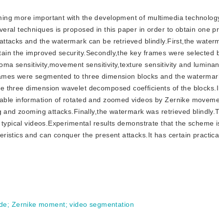
coming more important with the development of multimedia technolog
ral techniques is proposed in this paper in order to obtain one pr
ttacks and the watermark can be retrieved blindly.First,the wate
ain the improved security.Secondly,the key frames were selected 
oma sensitivity,movement sensitivity,texture sensitivity and luminan
rames were segmented to three dimension blocks and the waterma
 three dimension wavelet decomposed coefficients of the blocks.I
iable information of rotated and zoomed videos by Zernike movem
g and zooming attacks.Finally,the watermark was retrieved blindly.
 typical videos.Experimental results demonstrate that the scheme i
istics and can conquer the present attacks.It has certain practica
de
;
Zernike moment
;
video segmentation