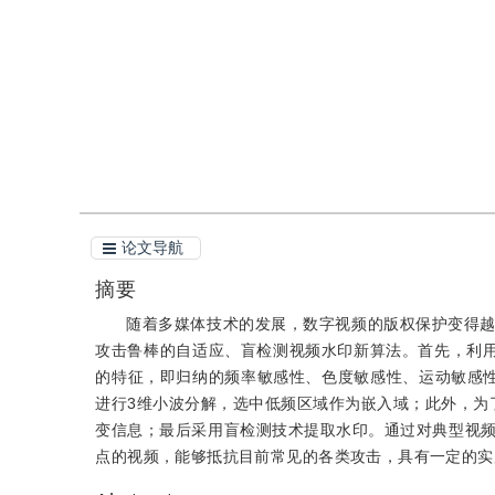
引用
阅读全文PDF
论文导航
摘要
随着多媒体技术的发展，数字视频的版权保护变得
攻击鲁棒的自适应、盲检测视频水印新算法。首先，利用A
的特征，即归纳的频率敏感性、色度敏感性、运动敏感
进行3维小波分解，选中低频区域作为嵌入域；此外，为了
变信息；最后采用盲检测技术提取水印。通过对典型视
点的视频，能够抵抗目前常见的各类攻击，具有一定的实