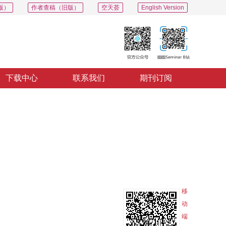
版）
作者查稿（旧版）
空天荟
English Version
下载中心
联系我们
期刊订阅
PDF
导出
分享
收藏
专辑
移
动
端