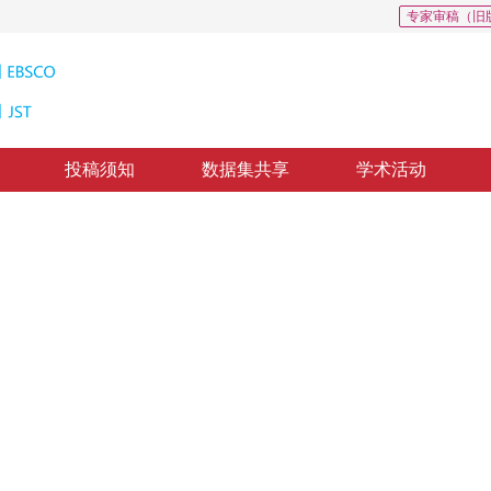
专家审稿（旧
投稿须知
数据集共享
学术活动
量
:
0
下载量: 320
CSCD: 0
I图像快速分割
scale MRF in MRI Image
2