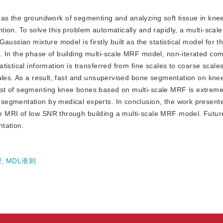
s the groundwork of segmenting and analyzing soft tissue in knee
ion. To solve this problem automatically and rapidly, a multi-scal
ussian mixture model is firstly built as the statistical model for th
. In the phase of building multi-scale MRF model, non-iterated co
tistical information is transferred from fine scales to coarse scal
cales. As a result, fast and unsupervised bone segmentation on kn
st of segmenting knee bones based on multi-scale MRF is extreme
segmentation by medical experts. In conclusion, the work present
e MRI of low SNR through building a multi-scale MRF model. Futur
tation.
型
;
MDL准则