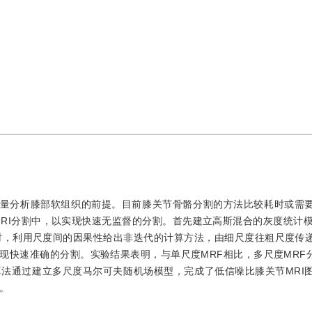
定量分析膝部软组织的前提。目前膝关节骨骼分割的方法比较耗时或需
RI分割中，以实现快速无监督的分割。首先建立高斯混合的灰度统计模
时，利用尺度间的因果性给出非迭代的计算方法，由细尺度往粗尺度传
快速准确的分割。实验结果表明，与单尺度MRF相比，多尺度MRF分
法通过建立多尺度马尔可夫随机场模型，完成了低信噪比膝关节MRI
。