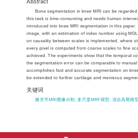
Abstract
Bone segmentation in knee MRI can be regarded a
this task is time-consuming and needs human intervent
introduced into knee MRI segmentation in this paper. Ga
image, with an estimation of index number using MDL
on causality between scales is implemented, where sta
every pixel is computed from coarse scales to fine s
achieved. The experiments show that the temporal co
the segmentation error can be comparable to manual 
accomplishes fast and accurate segmentation on kne
be extended to further cartilage and meniscus segmen
关键词
膝关节MRI图像分割
;
多尺度MRF模型
;
混合高斯模