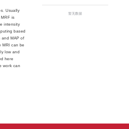
s. Usually
暂无数据
e MRF is
e intensity
mputing based
es and MAP of
ee MRI can be
ly low and
ed here
e work can