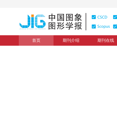
首页
期刊介绍
期刊在线
“基于概率图模型的图像和视频分析与理解”主题专栏
|
浏览
基于多尺度MRF的膝关节MR
Fast Segmentation of Knee Structure Based on Multi-
1
1
1
1
林芬华
，
吴从中
，
詹曙
，
蒋建国
，
李鸿
2009年14卷第9期 页码：1739
纸质出版：
2009
DOI：
10.11834/jig.20090905