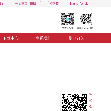
版）
作者查稿（旧版）
空天荟
English Version
下载中心
联系我们
期刊订阅
PDF
导出
分享
收藏
专辑
移
动
端