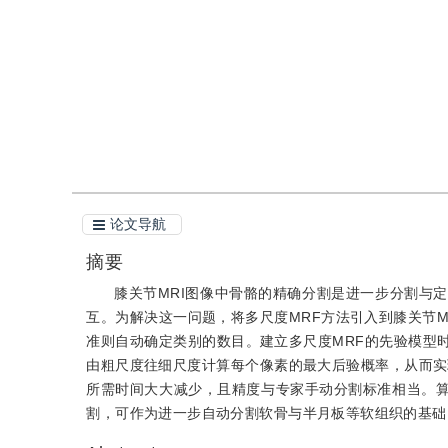
引用
阅读全文PDF
论文导航
摘要
膝关节MRI图像中骨骼的精确分割是进一步分割与
互。为解决这一问题，将多尺度MRF方法引入到膝关节M
准则自动确定类别的数目。建立多尺度MRF的先验模型
由粗尺度往细尺度计算每个像素的最大后验概率，从而实现
所需时间大大减少，且精度与专家手动分割标准相当。算
割，可作为进一步自动分割软骨与半月板等软组织的基础