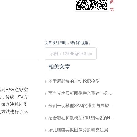
阅
览
文章被引用时，请邮件提醒。
提交
相关文章
基于局部熵的主动轮廓模型
到HSV色彩空
面向光声层析图像联合重建与分割的双向反馈迭代优化网络
，传统HSV方
交叉熵判决机制引
分割一切模型SAM的潜力与展望：综述
割方法进行了比
结合潜在扩散模型和U型网络的HIFU治疗目标区域提取
胎儿脑磁共振图像分割研究进展