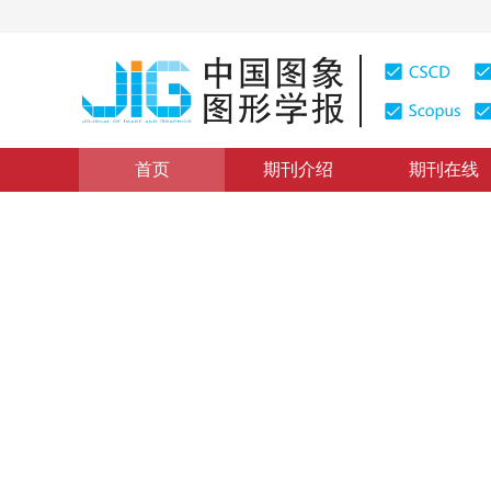
首页
期刊介绍
期刊在线
图像分析和识别
|
浏览量
:
0
下载量: 238
CSCD: 0
基于交叉视觉皮质模型的彩色
A New Algorithm of Color Image Automatic Segmentatio
1
1
2
高山
，
毕笃彦
，
魏娜
2009年14卷第8期 页码：1638
纸质出版：
2009
DOI：
10.11834/jig.20090826