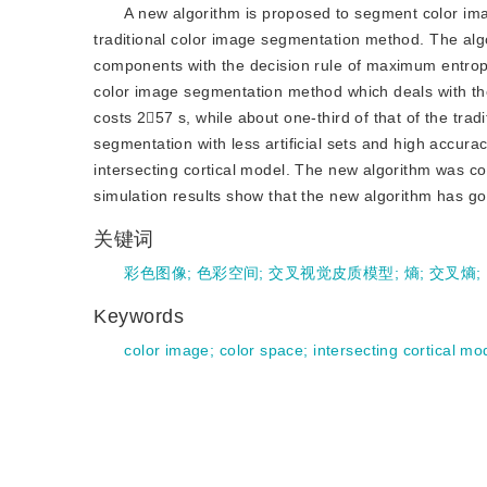
A new algorithm is proposed to segment color imag
traditional color image segmentation method. The alg
components with the decision rule of maximum entropy
color image segmentation method which deals with th
costs 257 s, while about one-third of that of the tr
segmentation with less artificial sets and high accura
intersecting cortical model. The new algorithm was 
simulation results show that the new algorithm has 
关键词
彩色图像
;
色彩空间
;
交叉视觉皮质模型
;
熵
;
交叉熵
;
Keywords
color image
;
color space
;
intersecting cortical mo