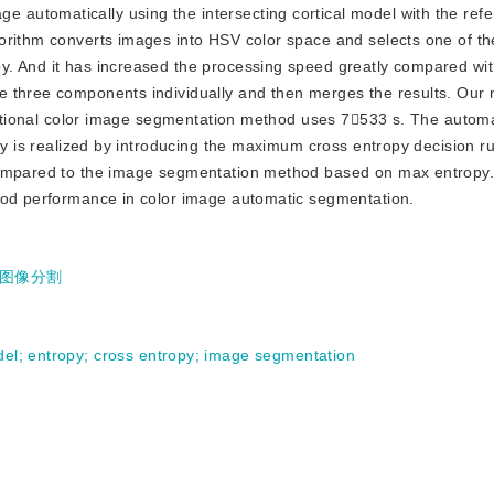
e automatically using the intersecting cortical model with the ref
orithm converts images into HSV color space and selects one of th
. And it has increased the processing speed greatly compared with
e three components individually and then merges the results. Our 
aditional color image segmentation method uses 7533 s. The autom
cy is realized by introducing the maximum cross entropy decision ru
compared to the image segmentation method based on max entropy.
good performance in color image automatic segmentation.
图像分割
del
;
entropy
;
cross entropy
;
image segmentation