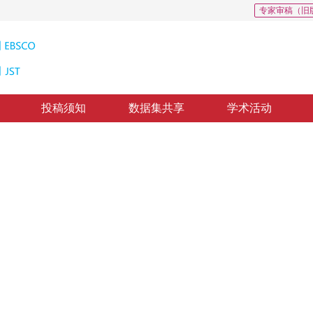
专家审稿（旧
投稿须知
数据集共享
学术活动
图像自动分割方法
n Based on Intersecting Cortical Model