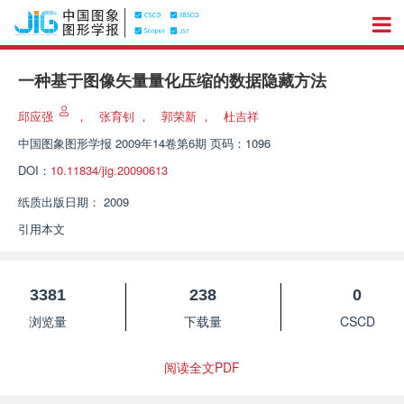
一种基于图像矢量量化压缩的数据隐藏方法
邱应强
，
张育钊
，
郭荣新
，
杜吉祥
中国图象图形学报
2009年14卷第6期 页码：1096
DOI：
10.11834/jig.20090613
纸质出版日期：
2009
引用本文
3381
238
0
浏览量
下载量
CSCD
阅读全文PDF