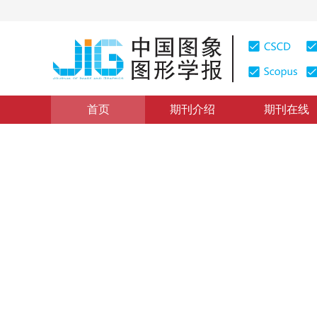
首页
期刊介绍
期刊在线
图像处理和编码
|
浏览量
:
0
下载量: 257
CSCD: 0
基于卡尔曼滤波理论的脑电逆
Kalman Filter Based Framework for EEG Inverse Probl
1
1
2
李璜玮
，
刘华锋
，
施鹏程
2009年14卷第5期 页码：838
纸质出版：
2009
DOI：
10.11834/jig.20090509