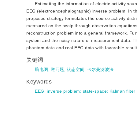
Estimating the information of electric activity sou
EEG (electroencephalographic) inverse problem. In 
proposed strategy formulates the source activity distr
measured on the scalp through observation equations，
reconstruction problem into a general framework. Furth
system and the noisy nature of measurement data. T
phantom data and real EEG data with favorable result
关键词
脑电图
;
逆问题
;
状态空间
;
卡尔曼滤波法
Keywords
EEG
;
inverse problem
;
state-space
;
Kalman filter