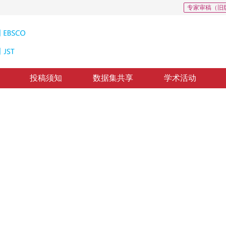
专家审稿（旧
投稿须知
数据集共享
学术活动
问题反演
em