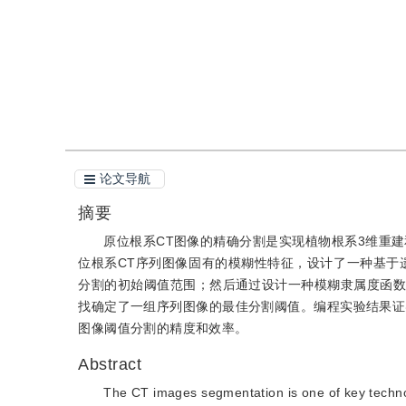
引用
阅读全文PDF
论文导航
摘要
原位根系CT图像的精确分割是实现植物根系3维重
位根系CT序列图像固有的模糊性特征，设计了一种基于
分割的初始阈值范围；然后通过设计一种模糊隶属度函数,
找确定了一组序列图像的最佳分割阈值。编程实验结果证
图像阈值分割的精度和效率。
Abstract
The CT images segmentation is one of key technol