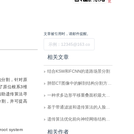
览
文章被引用时，请邮件提醒。
提交
相关文章
结合KSW和FCNN的道路场景分割
的分割，针对原
肺部CT图像中的解剖结构分割方法综述
了原位根系3维
借助遗传算法寻
一种求多边形平移重叠面积最大值的快速算法
分割，并可提高
基于带通滤波和遗传算法的人脸图象预处理及识别
遗传算法优化前向神经网络结构和权重矢量
 root system
相关作者