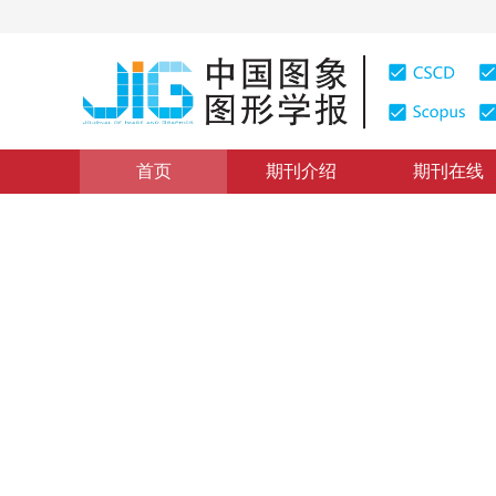
首页
期刊介绍
期刊在线
图像分析和识别
|
浏览量
:
0
下载量: 246
CSCD: 0
基于遗传算法的原位根系CT
A Fuzzy Thresholding Segmentation for Plant Root CT
2009年14卷第4期 页码：681
纸质出版：
2009
DOI：
10.11834/jig.20090418