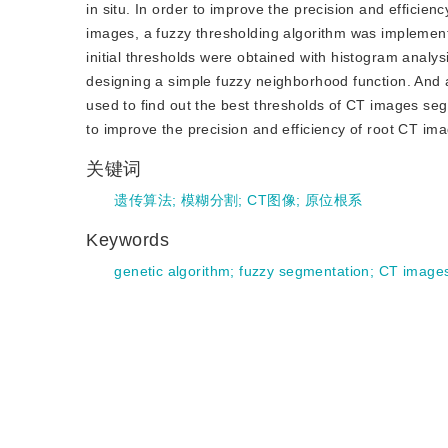
in situ. In order to improve the precision and efficie
images, a fuzzy thresholding algorithm was implement
initial thresholds were obtained with histogram analys
designing a simple fuzzy neighborhood function. And 
used to find out the best thresholds of CT images seg
to improve the precision and efficiency of root CT i
关键词
遗传算法
;
模糊分割
;
CT图像
;
原位根系
Keywords
genetic algorithm
;
fuzzy segmentation
;
CT image