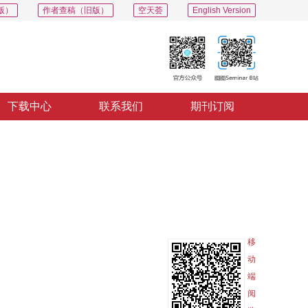
版）
作者查稿（旧版）
空天荟
English Version
下载中心
联系我们
期刊订阅
PDF
导出
分享
收藏
专辑
移
动
端
阅