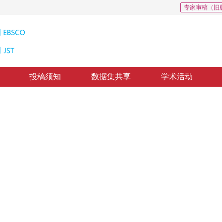
专家审稿（旧
投稿须知
数据集共享
学术活动
图像的模糊阈值分割
 Images Based on Genetic Algorithm