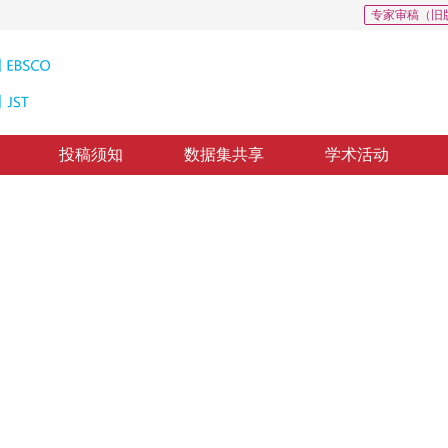
专家审稿（旧
投稿须知
数据集共享
学术活动
量: 327
CSCD: 0
识别方法
 Learning
1
晖