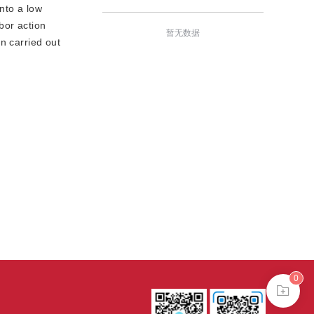
nto a low
bor action
暂无数据
n carried out
0