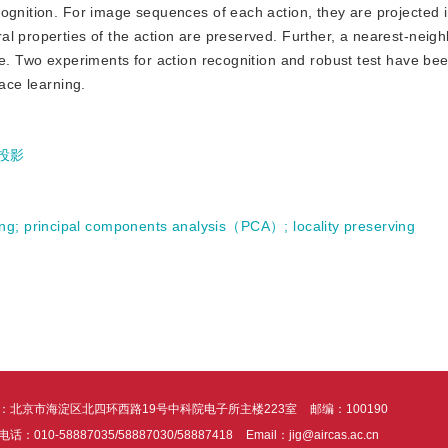
ognition. For image sequences of each action, they are projected i
l properties of the action are preserved. Further, a nearest-neigh
ce. Two experiments for action recognition and robust test have bee
pace learning.
投影
ing
;
principal components analysis（PCA）
;
locality preserving
：北京市海淀区北四环西路19号中科院电子所主楼223室
邮编：100190
话：010-58887035/58887030/58887418
Email：jig@aircas.ac.cn