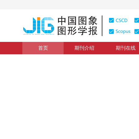
首页
期刊介绍
期刊在线
“以人为中心的计算机视觉应用”主题专栏
|
浏览量
:
0
下载
基于张量子空间学习的人行为
Human Action Recognition Based on Tensor Subspace
1
1
1
1
凌志刚
，
梁 彦
，
潘 泉
，
程咏梅
，
赵春
2009年14卷第3期 页码：394
纸质出版：
2009
DOI：
10.11834/jig.20090303