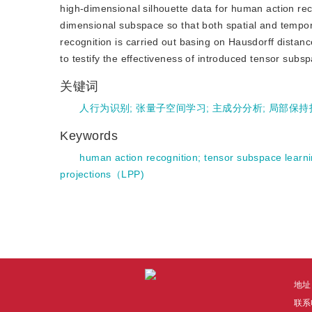
high-dimensional silhouette data for human action rec
dimensional subspace so that both spatial and tempora
recognition is carried out basing on Hausdorff distan
to testify the effectiveness of introduced tensor subs
关键词
人行为识别
;
张量子空间学习
;
主成分分析
;
局部保持
Keywords
human action recognition
;
tensor subspace learn
projections（LPP)
地址
联系电