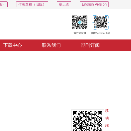
版）
作者查稿（旧版）
空天荟
English Version
下载中心
联系我们
期刊订阅
PDF
导出
分享
收藏
专辑
移
动
端