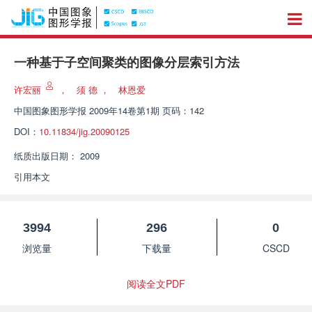
一种基于子空间聚类的图像分层索引方法
许宏丽
，
须 德
，
林恩爱
中国图象图形学报
2009年14卷第1期 页码：142
DOI：
10.11834/jig.20090125
纸质出版日期：
2009
引用本文
3994
296
0
浏览量
下载量
CSCD
阅读全文PDF