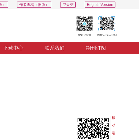
版）
作者查稿（旧版）
空天荟
English Version
下载中心
联系我们
期刊订阅
PDF
导出
分享
收藏
专辑
移
动
端