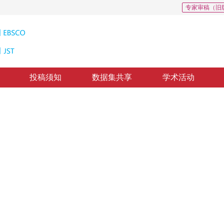
专家审稿（旧
投稿须知
数据集共享
学术活动
0
像匹配中的研究
M Network