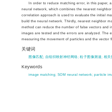
In order to reduce matching error, in this paper
neural network, which combines the nearest neighbor m
correlation approach is used to evaluate the initial ma
build the neural network. Thirdly, nearest neighbor m
method can reduce the number of false vectors and impr
images are tested and the errors are analyzed. The e
measuring the movement of particles and the vector fi
关键词
图像匹配
;
自组织映射神经网络
;
粒子图像测速
;
相关
Keywords
image matching
;
SOM neural network
;
particle i