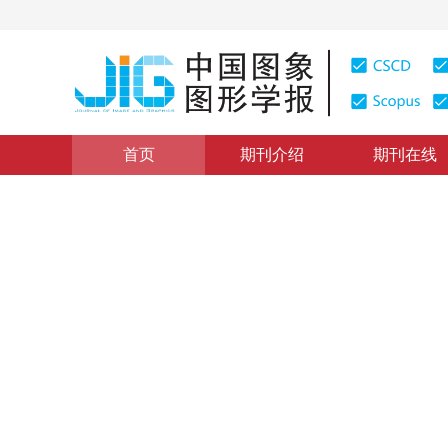
首页
期刊介绍
期刊在线
图像理解和计算机视觉
|
浏览量
:
0
下载量: 209
CSCD: 
自组织映射神经网络在粒子图
The Study on Particle Image Velocimetry Based on SO
1
1
李木国
，
杜海
2008年13卷第12期 页码：2357
纸质出版：
2008
DOI：
10.11834/jig.20081217