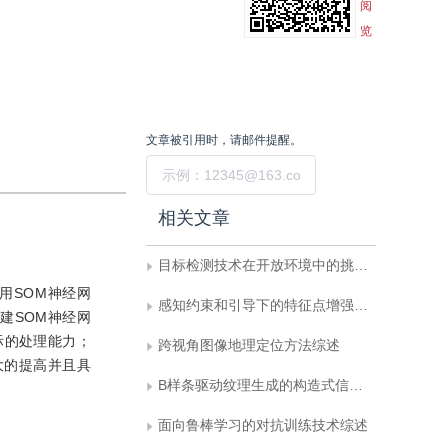
阅
览
文章被引用时，请邮件提醒。
提交
相关文章
目标检测技术在开放环境中的挑战与进展
用SOM神经网
感知约束和引导下的特征点增强局部水印算法
建SOM神经网
际的处理能力；
跨视角图像地理定位方法综述
大的提高并且具
B样条驱动纹理生成的构造式信息隐藏
面向鲁棒学习的对抗训练技术综述