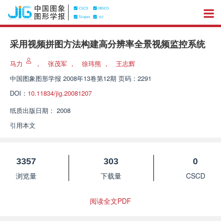
采用视频拼图方法构建高分辨率全景视频监控系统
马力
，
张茂军
，
徐玮熊
，
王志辉
中国图象图形学报
2008年13卷第12期 页码：2291
DOI：
10.11834/jig.20081207
纸质出版日期：
2008
引用本文
3357
303
0
浏览量
下载量
CSCD
阅读全文PDF