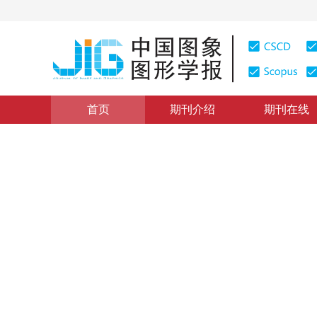
首页
期刊介绍
期刊在线
综述
|
浏览量
:
0
下载量: 394
CSCD: 0
亚像素级图像配准算法研究
A Survey of Sub pixel Image Registration Methods
1
1
1
黎俊
，
彭启民
，
范植华
2008年13卷第11期 页码：2070
纸质出版：
2008
DOI：
10.11834/jig.20081102