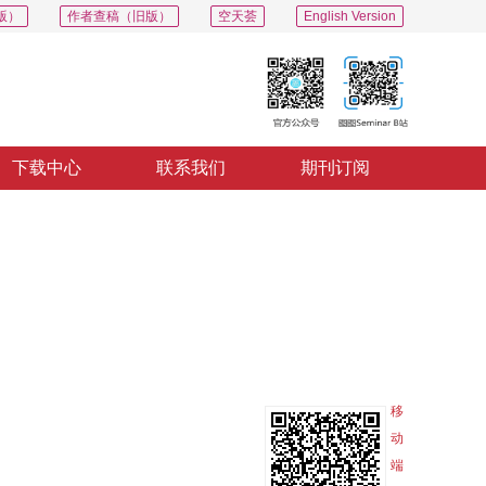
版）
作者查稿（旧版）
空天荟
English Version
下载中心
联系我们
期刊订阅
PDF
导出
分享
收藏
专辑
移
动
端