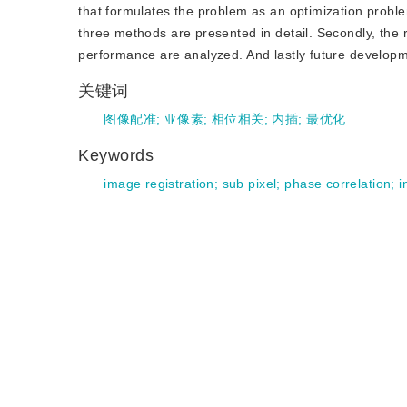
that formulates the problem as an optimization probl
three methods are presented in detail. Secondly, the 
performance are analyzed. And lastly future developm
关键词
图像配准
;
亚像素
;
相位相关
;
内插
;
最优化
Keywords
image registration
;
sub pixel
;
phase correlation
;
i