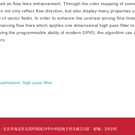
ased on flow lines enhancement. Through the color mapping of some
n not only reflect flow direction, but also display many properties of
y of vector fields. In order to enhance the contrast among flow lin
ancing flow lines which applies one dimensional high pass filter to
 using the programmable ability of modern GPVS, the algorithm can
rs.
sualization
;
high pass filter
：北京市海淀区北四环西路19号中科院电子所主楼223室
邮编：100190