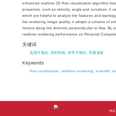
enhanced realtime 2D flow visualization algorithm b
properties, such as velocity, angle and curvature, it ca
which are helpful to analyze the features and topolog
the rendering image quality, it adopts a scheme of enh
texture along the direction perpendicular to flow. By
realtime rendering performance on Personal Compute
关键词
流场可视化
;
实时绘制
;
科学可视化
;
高通滤波
Keywords
flow visualization
;
realtime rendering
;
scientific vi
地址