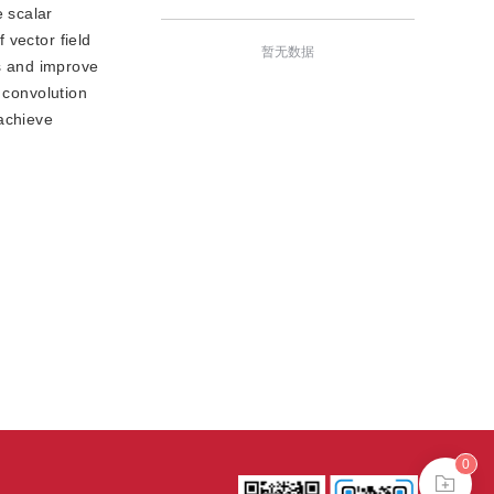
 scalar
 vector field
暂无数据
es and improve
 convolution
 achieve
0