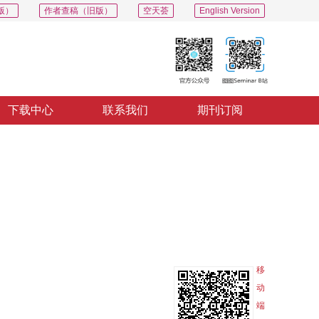
版）
作者查稿（旧版）
空天荟
English Version
下载中心
联系我们
期刊订阅
PDF
导出
分享
收藏
专辑
移
动
端