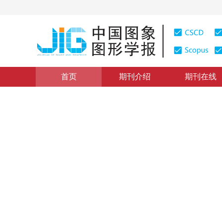
首页
期刊介绍
期刊在线
本期目录
|
浏览量
:
0
下载量: 253
CSCD: 0
基于矢量线强化的增强型2维
1
1
2
2
周迪斌
，
王康健
，
解利军
，
郑耀
2008年13卷第9期 页码：1805
纸质出版：
2008
DOI：
10.11834/jig.20080928