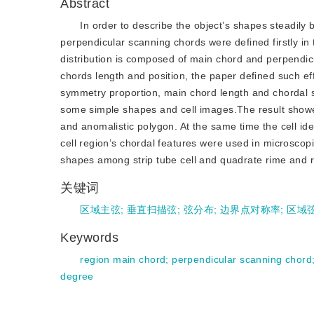
Abstract
In order to describe the object’s shapes steadily b
perpendicular scanning chords were defined firstly i
distribution is composed of main chord and perpendi
chords length and position, the paper defined such ef
symmetry proportion, main chord length and chordal sq
some simple shapes and cell images.The result showed 
and anomalistic polygon. At the same time the cell id
cell region’s chordal features were used in microscop
shapes among strip tube cell and quadrate rime and ro
关键词
区域主弦
;
垂直扫描弦
;
弦分布
;
边界点对称率
;
区域
Keywords
region main chord
;
perpendicular scanning chord
degree