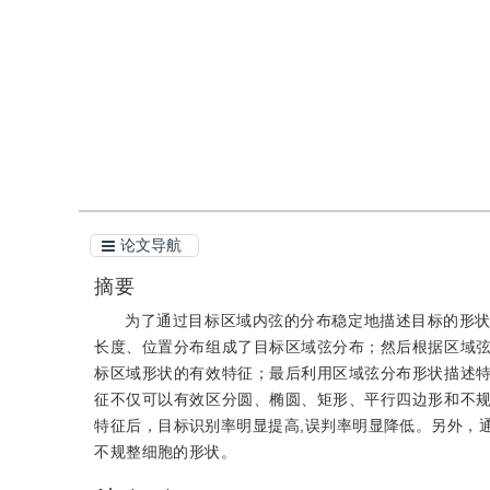
引用
阅读全文PDF
论文导航
摘要
为了通过目标区域内弦的分布稳定地描述目标的形
长度、位置分布组成了目标区域弦分布；然后根据区域
标区域形状的有效特征；最后利用区域弦分布形状描述
征不仅可以有效区分圆、椭圆、矩形、平行四边形和不
特征后，目标识别率明显提高,误判率明显降低。另外，
不规整细胞的形状。