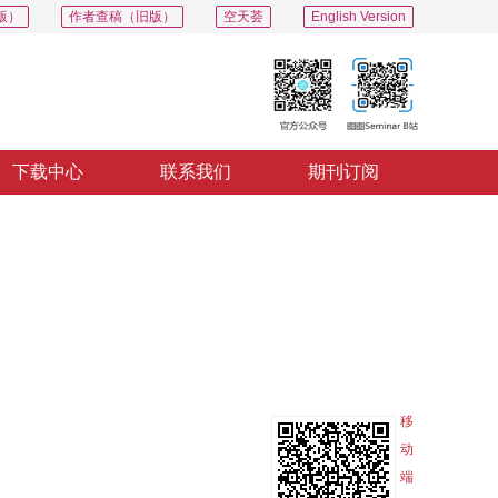
版）
作者查稿（旧版）
空天荟
English Version
下载中心
联系我们
期刊订阅
PDF
导出
分享
收藏
专辑
移
动
端