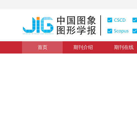
首页
期刊介绍
期刊在线
图像分析和识别
|
浏览量
:
0
下载量: 225
CSCD: 0
一种区域弦分布形状描述子及
A Kind of Shape Description Based on Region Chordal D
1
1
1
1
梁光明
，
孙即祥
，
唐玉鹏
，
李仲陶
2008年13卷第8期 页码：1470-1475
纸质出版：
2008
DOI：
10.11834/jig.20080814