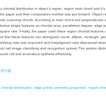
y chordal distribution in object’s region, region main chord and it’s
n the paper and their computation method was put forward. Object r
cular scanning chords. According to main chord and perpendicular 
fective shape features as chordal area, parallelism degree, edge p
uare rate. Finally, the paper used these region chordal features 
that these features can distinguish round, ellipse, rectangle, pa
entifying ratio was improved and misjudgment ratio depressed obvio
ical cell image classifying and recognition system.The system disti
und cell and anomalous epithelia effectively.
弦平行度
;
chordal distribution
;
edge points symmetry proportion
;
region cho