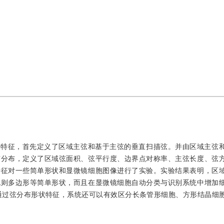
状特征，首先定义了区域主弦和基于主弦的垂直扫描弦。并由区域主弦
弦分布，定义了区域弦面积、弦平行度、边界点对称率、主弦长度、弦
特征对一些简单形状和显微镜细胞图像进行了实验。实验结果表明，区
规则多边形等简单形状，而且在显微镜细胞自动分类与识别系统中增加
通过弦分布形状特征，系统还可以有效区分长条管形细胞、方形结晶细