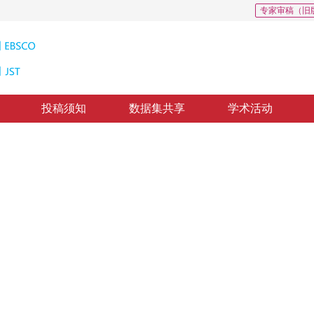
专家审稿（旧
投稿须知
数据集共享
学术活动
其在形状特征识别中的应用
istribution and It’s Application in Shape Recognition