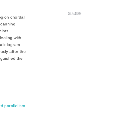
暂无数据
egion chordal
scanning
oints
dealing with
rallelogram
usly after the
nguished the
rd parallelism