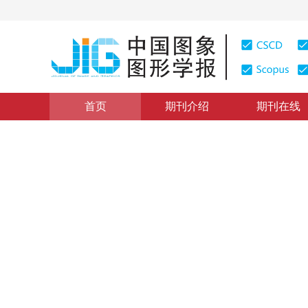
首页
期刊介绍
期刊在线
本期目录
|
浏览量
:
0
下载量: 259
CSCD: 0
基于有向模板和颜色加权SVD
Image 
1
2
1
2
1
2
康海洋
，
王杰生
，
何国金
2008年13卷第6期 页码：1177-1184
纸质出版：
2008
DOI：
10.11834/jig.20080624