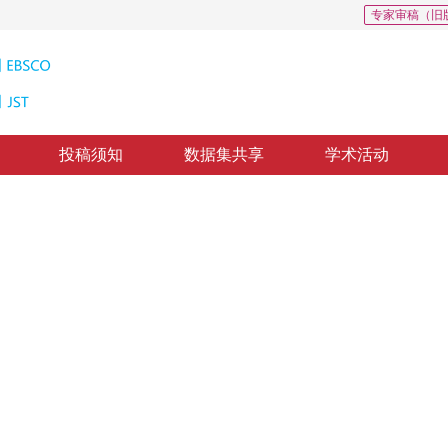
专家审稿（旧
投稿须知
数据集共享
学术活动
的图像匹配算法
Matching Algorithm Based on Oriented patch \nand Color weighted SVD