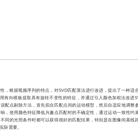
效性，根据视频序列的特点，对SVD匹配算法进行改进，提出了一种适
，使用有向模板提取具有旋转不变性的特征，并通过引入颜色加权法改进S
的误配点剔除方法，首先拟合匹配点间的运动模型，然后自适应地调整
影响，使用颜色特征降低兴趣点匹配时的不确定性，通过运动一致性约
和不同的光照条件时都可以获得很好的匹配结果，特别是在图像间基线
实际需要。