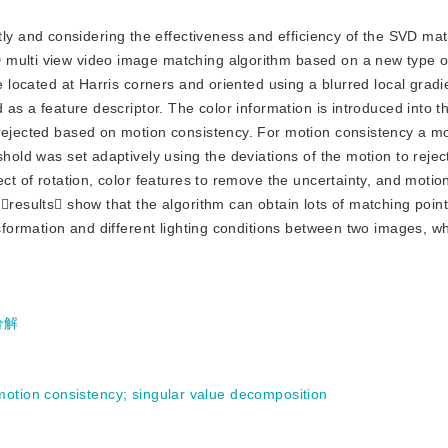
tly and considering the effectiveness and efficiency of the SVD ma
 multi view video image matching algorithm based on a new type of
e located at Harris corners and oriented using a blurred local gradi
 as a feature descriptor. The color information is introduced into t
 rejected based on motion consistency. For motion consistency a m
hold was set adaptively using the deviations of the motion to reject
ect of rotation, color features to remove the uncertainty, and motio
 results show that the algorithm can obtain lots of matching poi
nsformation and different lighting conditions between two images, w
分解
motion consistency
;
singular value decomposition