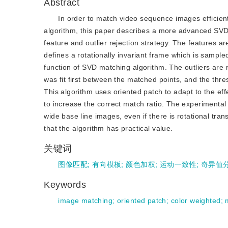
Abstract
In order to match video sequence images efficien
algorithm, this paper describes a more advanced SVD
feature and outlier rejection strategy. The features ar
defines a rotationally invariant frame which is sampled
function of SVD matching algorithm. The outliers are
was fit first between the matched points, and the thres
This algorithm uses oriented patch to adapt to the eff
to increase the correct match ratio. The experimental
wide base line images, even if there is rotational tra
that the algorithm has practical value.
关键词
图像匹配
;
有向模板
;
颜色加权
;
运动一致性
;
奇异值
Keywords
image matching
;
oriented patch
;
color weighted
;