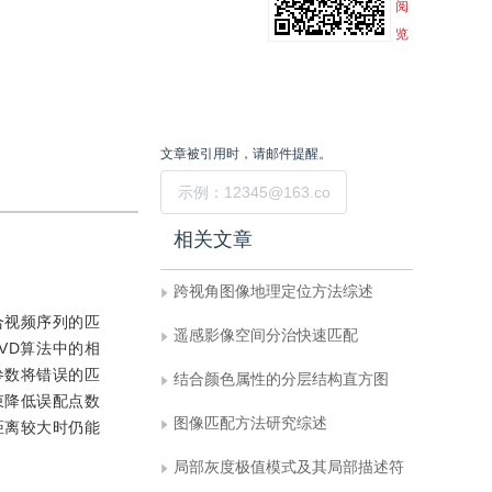
阅
览
文章被引用时，请邮件提醒。
提交
相关文章
跨视角图像地理定位方法综述
合视频序列的匹
遥感影像空间分治快速匹配
VD算法中的相
参数将错误的匹
结合颜色属性的分层结构直方图
束降低误配点数
图像匹配方法研究综述
距离较大时仍能
局部灰度极值模式及其局部描述符