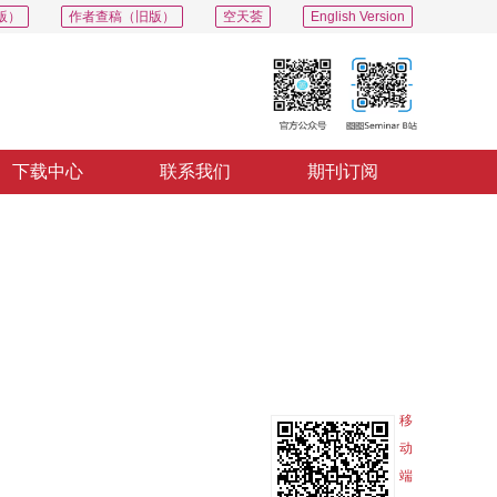
版）
作者查稿（旧版）
空天荟
English Version
下载中心
联系我们
期刊订阅
PDF
导出
分享
收藏
专辑
移
动
端