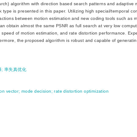
ch) algorithm with direction based search patterns and adaptive 
type is presented in this paper. Utilizing high special/temporal cor
actions between motion estimation and new coding tools such as m
can obtain almost the same PSNR as full search at very low comput
 speed of motion estimation, and rate distortion performance. Exp
thermore, the proposed algorithm is robust and capable of generati
择
;
率失真优化
on vector
;
mode decision
;
rate distortion optimization