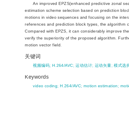
An improved EPZS(enhanced predictive zonal sear
estimation scheme selection based on prediction block 
motions in video sequences and focusing on the inter
references and prediction block types, the algorithm 
Compared with EPZS, it can considerably improve the
verify the superiority of the proposed algorithm. Fur
motion vector field.
关键词
视频编码
;
H.264/AVC
;
运动估计
;
运动矢量
;
模式选
Keywords
video coding
;
H.264/AVC
;
motion estimation
;
moti