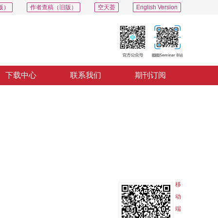
版）
作者查稿（旧版）
空天荟
English Version
下载中心
联系我们
期刊订阅
PDF
导出
分享
收藏
专辑
移
动
端