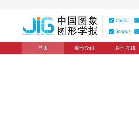
首页
期刊介绍
期刊在线
本期目录
|
浏览量
:
0
下载量: 258
CSCD: 0
一种面向H.264/AVC的运动
A Fast Motion Estimation Algorithm for H.264/AVC
1
1
王泉
，
程嘉利
2008年13卷第6期 页码：1054-1060
纸质出版：
2008
DOI：
10.11834/jig.20080604