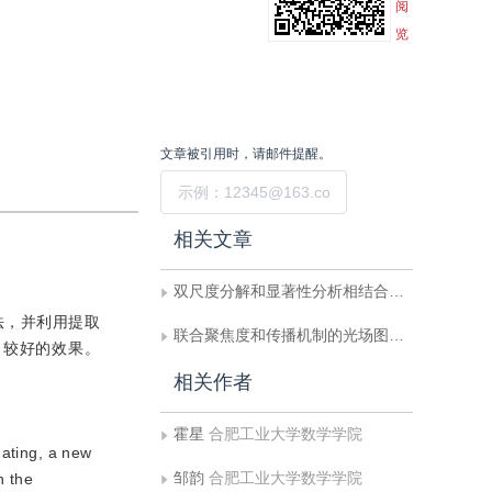
阅
览
文章被引用时，请邮件提醒。
提交
相关文章
双尺度分解和显著性分析相结合的红外与可见光图像融合
法，并利用提取
联合聚焦度和传播机制的光场图像显著性检测
了较好的效果。
相关作者
霍星
合肥工业大学数学学院
dating, a new
邹韵
合肥工业大学数学学院
n the