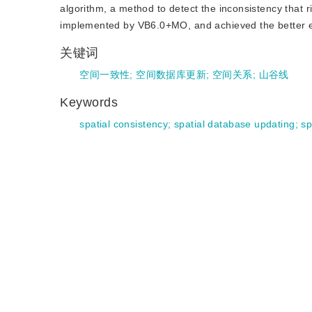
algorithm, a method to detect the inconsistency that 
implemented by VB6.0+MO, and achieved the better ef
关键词
空间一致性
;
空间数据库更新
;
空间关系
;
山谷线
Keywords
spatial consistency
;
spatial database updating
;
sp