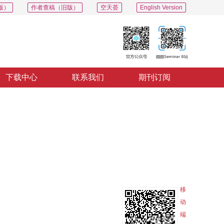
版）
作者查稿（旧版）
空天荟
English Version
下载中心
联系我们
期刊订阅
PDF
导出
分享
收藏
专辑
移
动
端