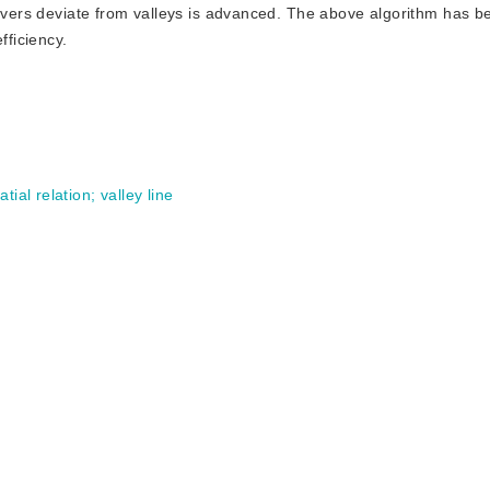
rivers deviate from valleys is advanced. The above algorithm has b
ficiency.
atial relation
;
valley line