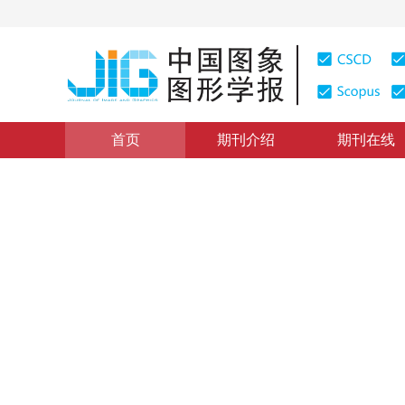
首页
期刊介绍
期刊在线
其他
|
浏览量
:
0
下载量: 185
CSCD: 0
数据库更新中河流与山谷线一
Detecting the Spatial Inconsistency between the Updat
1
1
2
1
刘万增
，
陈军
，
邓喀中
，
赵仁亮
，
程涛
2008年13卷第5期 页码：1003-1008
纸质出版：
2008
DOI：
10.11834/jig.20080525