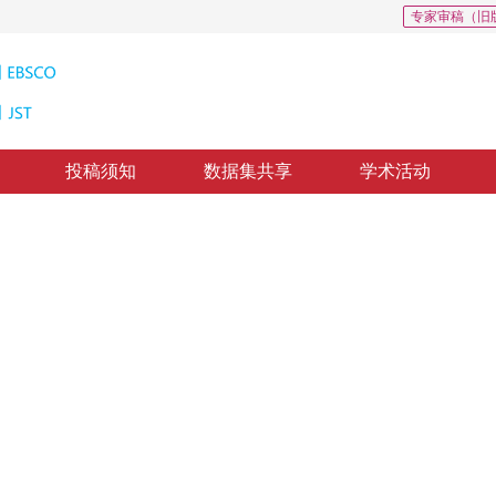
专家审稿（旧
投稿须知
数据集共享
学术活动
致性检测
ed Rivers and Valleys
3
4