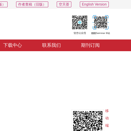
版）
作者查稿（旧版）
空天荟
English Version
下载中心
联系我们
期刊订阅
PDF
导出
分享
收藏
专辑
移
动
端