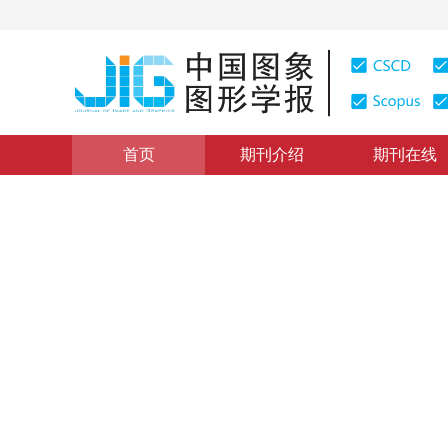
首页
期刊介绍
期刊在线
图像处理和编码
|
浏览量
:
0
下载量: 197
CSCD: 0
基于IFS理论的数字水印算法
A Digital Watermark Scheme Based on IFS Theory
1
1
1
王兴元
，
石其江
，
孙天凯
2008年13卷第3期 页码：421
纸质出版：
2008
DOI：
10.11834/jig.20080308