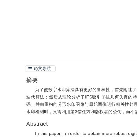
引用
阅读全文PDF
论文导航
摘要
为了使数字水印算法具有更好的鲁棒性，首先阐述了迭代函数系（
迭代算法；然后从理论分析了IFS吸引子抗几何失真的
码，并由重构的分形水印图像与原始图像进行相关性处
水印检测时，只需利用第3信任方和版权者的公钥，而不
Abstract
In this paper，in order to obtain more robust dig