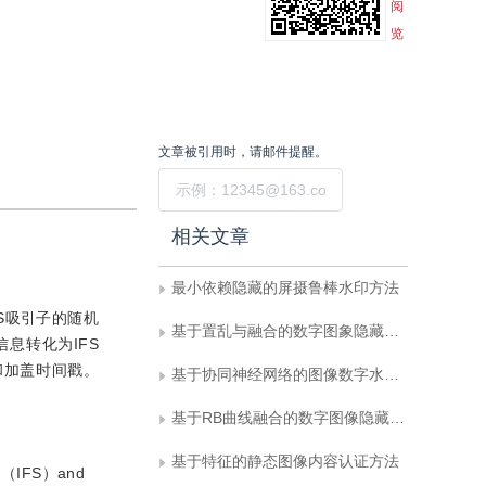
阅
览
文章被引用时，请邮件提醒。
提交
相关文章
最小依赖隐藏的屏摄鲁棒水印方法
FS吸引子的随机
基于置乱与融合的数字图象隐藏技术及其应用
息转化为IFS
和加盖时间戳。
基于协同神经网络的图像数字水印算法
基于RB曲线融合的数字图像隐藏技术
基于特征的静态图像内容认证方法
stem（IFS）and