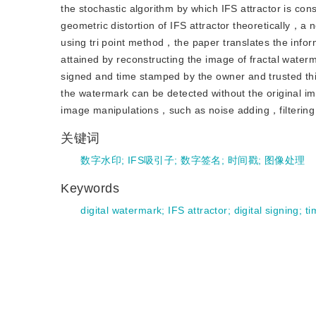
the stochastic algorithm by which IFS attractor is c
geometric distortion of IFS attractor theoretically，
using tri point method，the paper translates the infor
attained by reconstructing the image of fractal waterm
signed and time stamped by the owner and trusted thi
the watermark can be detected without the original i
image manipulations，such as noise adding，filterin
关键词
数字水印
;
IFS吸引子
;
数字签名
;
时间戳
;
图像处理
Keywords
digital watermark
;
IFS attractor
;
digital signing
;
ti