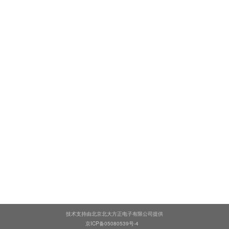
技术支持由北京北大方正电子有限公司提供
京ICP备05080539号-4