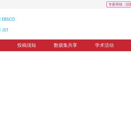
专家审稿（旧
投稿须知
数据集共享
学术活动
星载SAR直接定位算法
Space-borne SAR Geo-location Algorithm Integrating Pure Analysis and Numerical Geo-location Methods