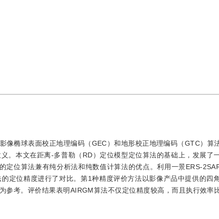
R影像椭球表面校正地理编码（GEC）和地形校正地理编码（GTC）算
意义。本文在距离-多普勒（RD）定位模型定位算法的基础上，发展了
的定位算法兼有纯分析法和纯数值计算法的优点。利用一景ERS-2SAR
法的定位精度进行了对比。第1种精度评价方法以影像产品中提供的四
点为参考。评价结果表明AIRGM算法不仅定位精度较高，而且执行效率