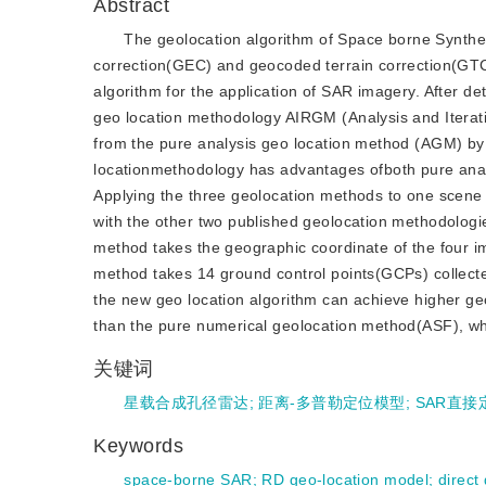
Abstract
The geolocation algorithm of Space borne Synthe
correction(GEC) and geocoded terrain correction(GTC) 
algorithm for the application of SAR imagery. After de
geo location methodology AIRGM (Analysis and Iter
from the pure analysis geo location method (AGM) by 
locationmethodology has advantages ofboth pure anal
Applying the three geolocation methods to one sce
with the other two published geolocation methodologi
method takes the geographic coordinate of the four i
method takes 14 ground control points(GCPs) collect
the new geo location algorithm can achieve higher geo
than the pure numerical geolocation method(ASF), whic
关键词
星载合成孔径雷达
;
距离-多普勒定位模型
;
SAR直接
Keywords
space-borne SAR
;
RD geo-location model
;
direct