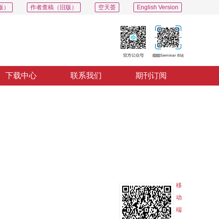
版）
作者查稿（旧版）
空天荟
English Version
下载中心
联系我们
期刊订阅
PDF
导出
分享
收藏
专辑
移
动
端