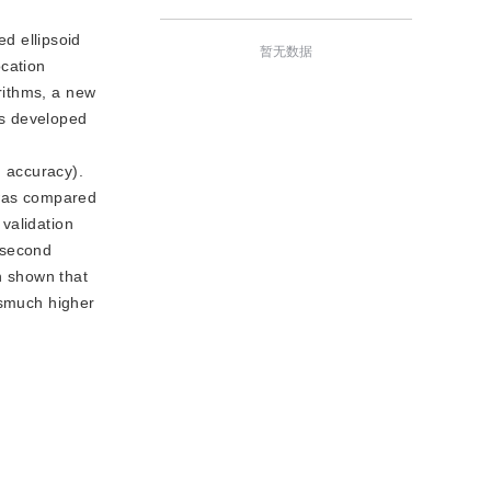
d ellipsoid
暂无数据
ocation
orithms, a new
s developed
 accuracy).
 was compared
validation
 second
n shown that
ismuch higher