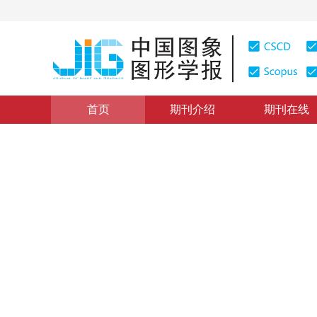
首页
期刊介绍
期刊在线
学术论文与技术报告
|
浏览量
:
0
下载量: 195
CSCD: 0
分析法和数值解算法相结合的
1
1
陈尔学
，
李增元
2006年11卷第8期 页码：1105
纸质出版：
2006
DOI：
10.11834/jig.200608187