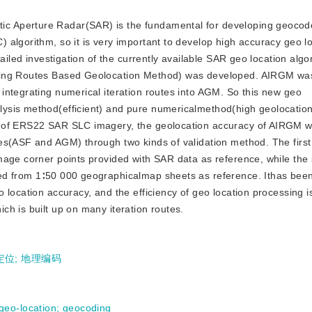
tic Aperture Radar(SAR) is the fundamental for developing geocode
algorithm, so it is very important to develop high accuracy geo l
tailed investigation of the currently available SAR geo location alg
ating Routes Based Geolocation Method) was developed. AIRGM wa
integrating numerical iteration routes into AGM. So this new geo
ysis method(efficient) and pure numericalmethod(high geolocation
ne of ERS22 SAR SLC imagery, the geolocation accuracy of AIRGM
es(ASF and AGM) through two kinds of validation method. The first 
mage corner points provided with SAR data as reference, while the
ed from 1∶50 000 geographicalmap sheets as reference. Ithas bee
 location accuracy, and the efficiency of geo location processing 
h is built up on many iteration routes.
定位
;
地理编码
 geo-location
;
geocoding